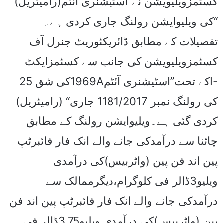
کسٹمزویلیویشن نے”اسٹیشنری آئٹم(رامیٹریل)
“کی ویلیوایشن رولنگ جاری کردی ہے۔
تفصیلات کے مطابق ڈائریکٹوریٹ جنرل آف
کسٹمزویلیویشن کی جانب سے کسٹمزایکٹ
1969کی شق 25Aکے تحت”اسٹیشنری آئٹمI-
(رامیٹریل) “کی رولنگ نمبر 1181/2017 جاری
کردی گئی ہے۔ویلیوایشن رولنگ کے مطابق
چائنا سے درآمدکی جانے والے انک فار فائبرٹپ
پین اند فن پین (واٹربیس)کی درآمدی
ویلیو3ڈالر فی کلوگرام،دیگرممالک سے
درآمدکی جانے والے انک فار فائبرٹپ پین اند فن
پین (واٹربیس)کی درآمدی ویلیو3.75ڈالر فی