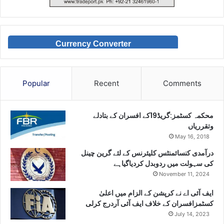
Currency Converter
Popular
Recent
Comments
محکمہ کسٹمز:گریڈ19کے افسران کے بتادلے
وتقرریاں
May 16, 2018
درآمدی کنسائمنٹس کلیئرنس کے لئے گرین چینل
کی سہولت میں ردوبدل کردیاگیاہے
November 11, 2024
ایف آئی اے نے کرپشن کے الزام میں اعلیٰ
کسٹمزافسران کے خلاف ایف آئی آردرج کرلی
July 14, 2023