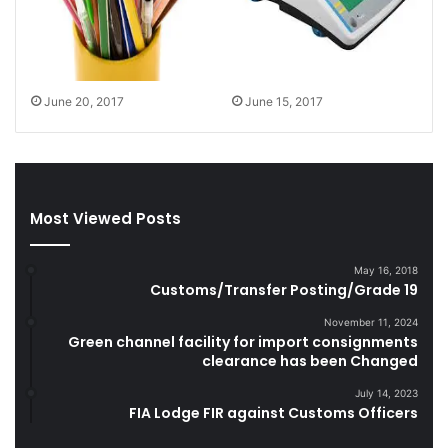
i
y
t
o
y
f
o
I
f
r
June 20, 2017
June 15, 2017
S
a
m
n
u
i
g
D
g
i
Most Viewed Posts
l
e
e
s
C
e
May 16, 2018
i
Customs/Transfer Posting/Grade 19
l
g
a
November 11, 2024
a
n
Green channel facility for import consignments
r
d
clearance has been Changed
e
S
t
m
July 14, 2023
FIA Lodge FIR against Customs Officers
t
u
e
g