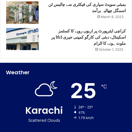
بمبئی سویٹ سپاری کی فیکٹری سے چالیس ٹن
اسمگل چھالیہ برآمد
March 8, 2023
کراچی ایئرپورٹ پر اربوں روپے کا کسٹمز
اسکینڈل، دبئی کی کارگو کمپنی جیری ڈناٹا پر
ملوث ہونے کا الزام
October 1, 2025
Weather
25
℃
Karachi
26º - 25º
41%
1.79 km/h
Scattered Clouds