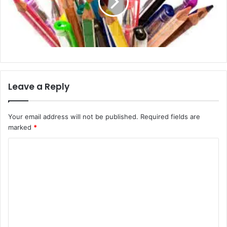
Leave a Reply
Your email address will not be published.
Required fields are
marked
*
C
o
m
m
e
n