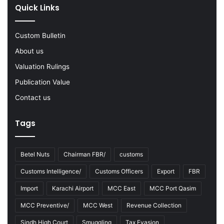
s
g
Quick Links
D
l
u
e
r
Custom Bulletin
G
i
o
About us
n
o
Valuation Rulings
g
d
F
s
Publication Value
Y
Contact us
2
0
2
Tags
2
-
2
Betel Nuts
Chairman FBR/
customs
3
Customs Intelligence/
Customs Officers
Export
FBR
Import
Karachi Airport
MCC East
MCC Port Qasim
MCC Preventive/
MCC West
Revenue Collection
Sindh High Court
Smuggling
Tax Evasion