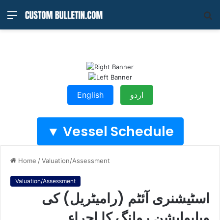
Menu
S
fo
اردو
English
Vessel Schedule ▼
Home
/
Valuation/Assessment
Valuation/Assessment
اسٹیشنری آئٹم (رامیٹریل) کی
ویلیوایشن رولنگ کا اجراء