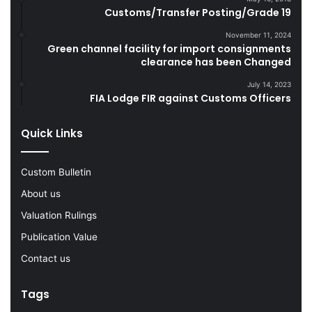
i
Customs/Transfer Posting/Grade 19
l
g
a
November 11, 2024
a
n
Green channel facility for import consignments
r
d
clearance has been Changed
e
S
t
m
July 14, 2023
FIA Lodge FIR against Customs Officers
t
u
e
g
s
g
Quick Links
D
l
u
e
r
Custom Bulletin
G
i
o
About us
n
o
Valuation Rulings
g
d
F
s
Publication Value
Y
Contact us
2
0
2
Tags
2