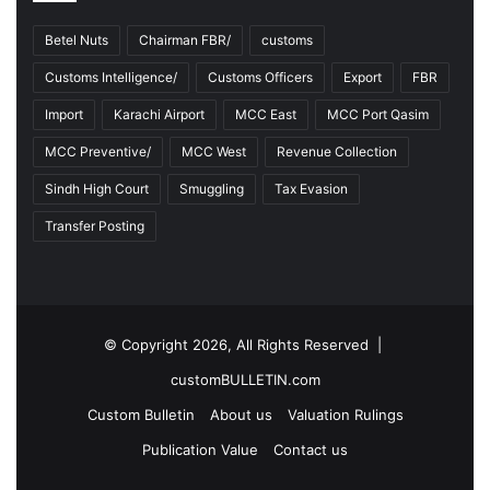
-
2
Betel Nuts
Chairman FBR/
customs
3
Customs Intelligence/
Customs Officers
Export
FBR
Import
Karachi Airport
MCC East
MCC Port Qasim
MCC Preventive/
MCC West
Revenue Collection
Sindh High Court
Smuggling
Tax Evasion
Transfer Posting
© Copyright 2026, All Rights Reserved |
customBULLETIN.com
Custom Bulletin
About us
Valuation Rulings
Publication Value
Contact us