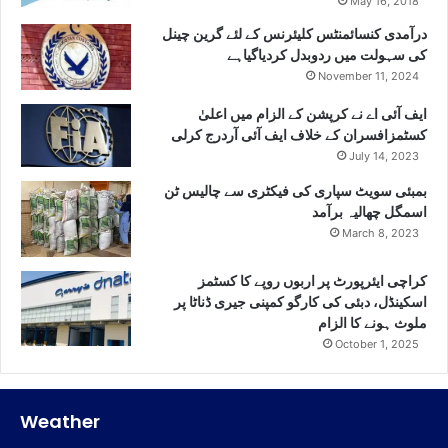
May 16, 2018
درآمدی کنسائمنٹس کلیئرنس کے لئے گرین چینل
کی سہولت میں ردوبدل کردیاگیاہے
November 11, 2024
ایف آئی اے نے کرپشن کے الزام میں اعلیٰ
کسٹمزافسران کے خلاف ایف آئی آردرج کرلی
July 14, 2023
بمبئی سویٹ سپاری کی فیکٹری سے چالیس ٹن
اسمگل چھالیہ برآمد
March 8, 2023
کراچی ایئرپورٹ پر اربوں روپے کا کسٹمز
اسکینڈل، دبئی کی کارگو کمپنی جیری ڈناٹا پر
ملوث ہونے کا الزام
October 1, 2025
Weather