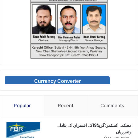
Currency Converter
Popular
Recent
Comments
محکمہ کسٹمز:گریڈ19کے افسران کے بتادلے
وتقرریاں