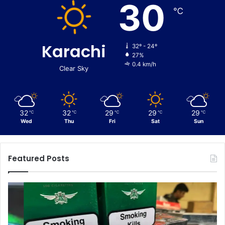
30
℃
Karachi
32º - 24º
27%
0.4 km/h
Clear Sky
32
32
29
29
29
℃
℃
℃
℃
℃
Wed
Thu
Fri
Sat
Sun
Featured Posts
C
E
u
n
s
f
t
o