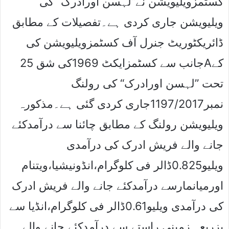
کسٹمزویلیویشن نے”لہسن اورادرک “کی
ویلیویشن جاری کردی ہے۔تفصیلات کے مطابق
ڈائریکٹوریٹ جنرل آف کسٹمزویلیویشن کی
جانب سے کسٹمزایکٹ 1969کی شق 25Aکے
تحت ”لہسن اورادرک“ کی رولنگ
نمبر1197/2017جاری کردی گئی ہے۔مذکورہ
ویلیویشن رولنگ کے مطابق چائنا سے درآمدکئے
جانے والے فریش ادرک کی درآمدی
ویلیو0.825ڈالر فی کلوگرام،انڈونیشیا،ویتنام
اورمیانمارسے درآمدکئے جانے والے فریش ادرک
کی درآمدی ویلیو0.61ڈالر فی کلوگرام،انڈیا سے
بزریعہ زمینی راستے سے درآمدکئے جانے والے