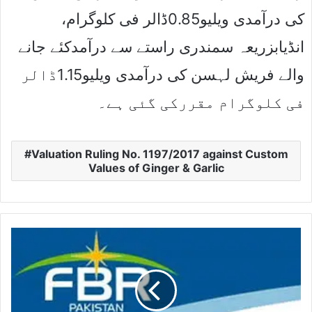
کی درآمدی ویلیو0.85ڈالر فی کلوگرام،
انڈیابزریعہ سمندری راستے سے درآمدکئے جانے
والے فریش لہسن کی درآمدی ویلیو1.15ڈالر
فی کلوگرام مقررکی گئی ہے۔
Valuation Ruling No. 1197/2017 against Custom
Values of Ginger & Garlic