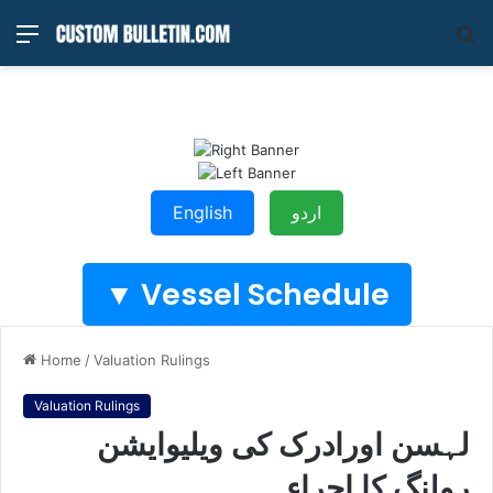
Menu
S
fo
English
اردو
Vessel Schedule ▼
Home
/
Valuation Rulings
Valuation Rulings
لہسن اورادرک کی ویلیوایشن
رولنگ کا اجراء