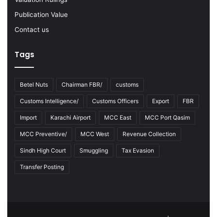
2
3
Publication Value
Contact us
Tags
Betel Nuts
Chairman FBR/
customs
Customs Intelligence/
Customs Officers
Export
FBR
Import
Karachi Airport
MCC East
MCC Port Qasim
MCC Preventive/
MCC West
Revenue Collection
Sindh High Court
Smuggling
Tax Evasion
Transfer Posting