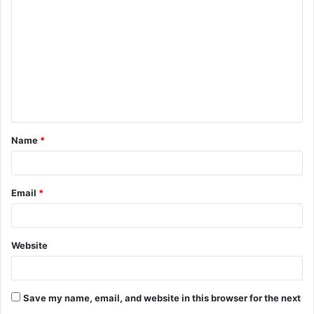
o
m
m
e
n
t
Name
*
*
Email
*
Website
Save my name, email, and website in this browser for the next