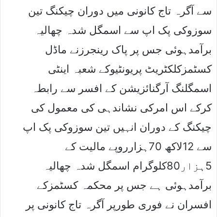
سے آگرہ تاج کانونی میں دوران چیکنگ تین
سوزوکی پک اپ سے اسمگل شدہ چھالیہ
برآمدہوئی جس پر پاک رینجرزنے ماڈل
کسٹمزکلکٹریٹ پریونٹیوکے شعبہ اینٹی
اسمگلنگ آرگنائزیشن کے افسر سے رابطہ
کرکے اس امرکی نشاندہی کی معمول کی
چیکنگ کے دوران انہیں تین سوزوکی پک اپ
سے 12لاکھ 70ہزارروپے مالیت کے
5ہزار80کلوگرام اسمگل شدہ چھالیہ
برآمدہوئی ہے جس پر محکمہ کسٹمزکے
افسران نے فوری طورپر آگرہ تاج کانونی پر