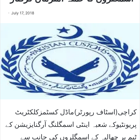
July 17, 2018
کراچی(اسٹاف رپورٹر)ماڈل کسٹمزکلکٹریٹ
پریونٹیوکے شعبہ اینٹی اسمگلنگ آرگنایزیشن کے
ٹیم پر چھالیہ کے اسمگلروں کی جانب سے