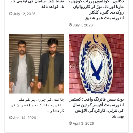
e
دکانوں ، گوداموں پررات کوچھاپے
ضبط شدہ سامان کی نیلامی کے
r
مارنا اور تالے توڑ کر کارروائیاں
نئے قواعد نافذ
g
Q
روک دی گئیں، کلکٹر
e
u
July 12, 2026
انفورسمنٹ عمر شفیق
Q
a
u
July 1, 2026
n
a
t
n
i
t
t
i
y
t
o
y
f
o
I
f
r
S
a
m
n
u
i
بوٹ بیسن فائرنگ واقعہ: کسٹمز
چاندی کی چوری پر کوئٹہ
g
D
انفورسمنٹ آفیسر کو تین سال
انفورسمنٹ کے دو افسران کو
g
i
کی تنزلی، کارکردگی الاﺅنس
گرفتار ۔
l
e
بھی بند
April 14, 2026
e
s
April 3, 2026
C
e
i
l