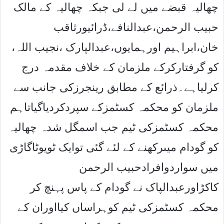
چھالیہ قبضے میں لے لی جبکہ چھالیہ کے مالک
حبیب الرحمن،عبدالنافے،ڈرائیورثاقب
خان،ابراہیم اورہمایوں،عبدالپارک ،نجیب اللہ،
کو گرفتارکرکے ملزمان کے خلاف مقدمہ درج
کرلیاہے۔ذرائع کے مطابق رینجرزکی جانب سے
ملزمان کو محکمہ کسٹمزکے سپردکردیاگیاتاہم
محکمہ کسٹمزکی ٹیم جب اسمگل شدہ چھالیہ
کو گودام میںرکھنے کے لئے گئی توایک ٹویوٹاگاڑی
میں سواردوافرادحبیب الرحمن
کاکڑاورعبدالپاک نے گودام کے پاس پہنچ کر
محکمہ کسٹمزکی ٹیم کوہراساں کیااوران کے