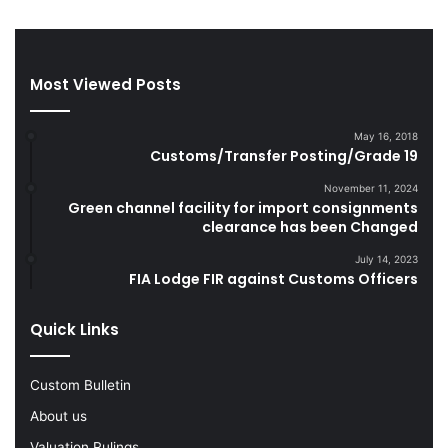
g
a
a
n
r
d
e
S
Most Viewed Posts
t
m
t
u
May 16, 2018
e
g
Customs/Transfer Posting/Grade 19
s
g
D
l
November 11, 2024
u
e
Green channel facility for import consignments
r
clearance has been Changed
G
i
o
July 14, 2023
n
o
FIA Lodge FIR against Customs Officers
g
d
F
s
Quick Links
Y
2
0
Custom Bulletin
2
2
About us
-
Valuation Rulings