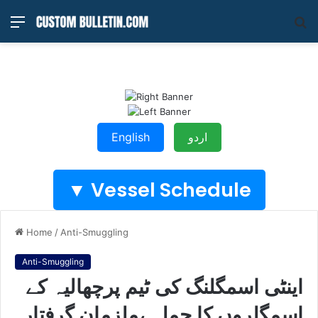
Menu
S
fo
اردو
English
Vessel Schedule ▼
Home
/
Anti-Smuggling
Anti-Smuggling
اینٹی اسمگلنگ کی ٹیم پرچھالیہ کے
اسمگلروں کا حملہ ،ملزمان گرفتار