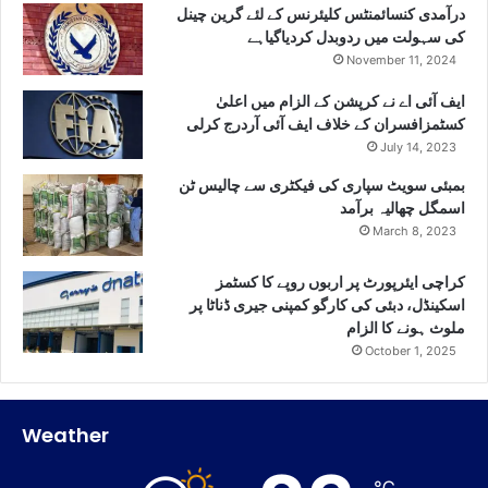
درآمدی کنسائمنٹس کلیئرنس کے لئے گرین چینل
کی سہولت میں ردوبدل کردیاگیاہے
November 11, 2024
ایف آئی اے نے کرپشن کے الزام میں اعلیٰ
کسٹمزافسران کے خلاف ایف آئی آردرج کرلی
July 14, 2023
بمبئی سویٹ سپاری کی فیکٹری سے چالیس ٹن
اسمگل چھالیہ برآمد
March 8, 2023
کراچی ایئرپورٹ پر اربوں روپے کا کسٹمز
اسکینڈل، دبئی کی کارگو کمپنی جیری ڈناٹا پر
ملوث ہونے کا الزام
October 1, 2025
Weather