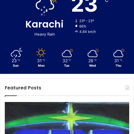
23
℃
Karachi
23º - 23º
66%
4.84 km/h
Heavy Rain
23
31
32
28
31
℃
℃
℃
℃
℃
Sun
Mon
Tue
Wed
Thu
Featured Posts
C
E
u
n
s
f
t
o
o
r