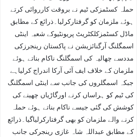
حملہ کسٹمزکی ٹیم نے بروقت کارروائی کرتے
ہوئے ملزمان کو گرفتارکرلیا۔ذرائع کے مطابق
ماڈل کسٹمزکلکٹریٹ پریونٹیوکے شعبہ اینٹی
اسمگلنگ آرگنائزیشن نے پاکستان رینجرزکی
مددسے چھالیہ کی اسمگلنگ ناکام بناتے ہوئے
ملزمان کے خلاف ایف آئی آرکا اندراج کرلیاہے
جبکہ اسمگلروں کی جانب سے اینٹی اسمگلنگ
کی ٹیم کو ہراساں کرنے اورگاڑیاں چھینے کی
کوشش کی گئی جیسے ناکام بناتے ہوئے حملہ
کرنے والے ملزمان کو بھی گرفتارکرلیاگیا۔ذرائع
کے مطابق عبداللہ شاہ غازی رینجرکی جانب