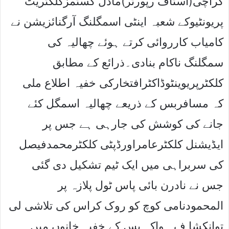
کراچی(اسٹاف رپورٹر)ماڈل کسٹمزکلکٹریٹ
پریونٹیوکے شعبہ اینٹی اسمگلنگ آرگنائزیشن نے
کامیاب کارروائی کرتے ہوئے چھالیہ کی
سمگلنگ ناکام بنادی۔ذرائع کے مطابق
کلکٹرپریوینٹوڈاکٹرافتخارکی خفیہ اطلاع ملی
کہ مسافربس کے ذریعے چھالیہ اسمگل کئے
جانے کی کوشش کی جارہی ہے جس پر
ایڈیشنل کلکٹرعامراورڈپٹی کلکٹرمحمدفیصل
کی سربراہی میں ایک ٹیم تشکیل دی گئی
جس نے نادرن بائی پاس ٹول پلازہ پر
المحمودنامی کوچ کو روک کراس کی تلاشی لی
توانکشا ف ہواکہ بس کے خفیہ خانوں میں