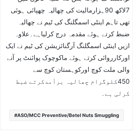
7لاکھ 90ہزارمالیت کی چھالیہ چھپائی ہوئی
تھی تاہم اینٹی اسمگلنگ کی ٹیم نے چھالیہ
ضبط کرتے ہوئے مقدمہ درج کرلیاہے۔علاوہ
ازیں اینٹی اسمگلنگ آرگنائزیشن کی ٹیم نے ایک
اورکارروائی کرتے ہوئے ماکوچوک پوائنٹ پر آنے
والی ملت کوچ اورکوہستان کوچ سے
450کلوگرام چھالیہ برآمدکرتے ضبط
کرلی ہے۔
ASO/MCC Preventive/Betel Nuts Smuggling