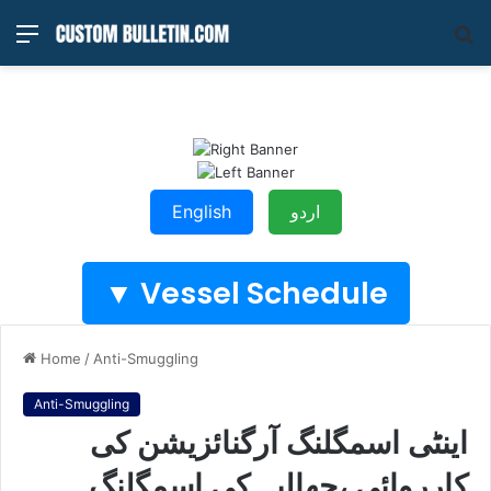
Menu
S
fo
English
اردو
Vessel Schedule ▼
Home
/
Anti-Smuggling
Anti-Smuggling
اینٹی اسمگلنگ آرگنائزیشن کی
کارروائی ،چھالیہ کی اسمگلنگ