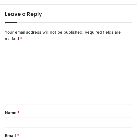
Leave a Reply
Your email address will not be published.
Required fields are
marked
*
C
o
m
m
e
n
t
Name
*
*
Email
*