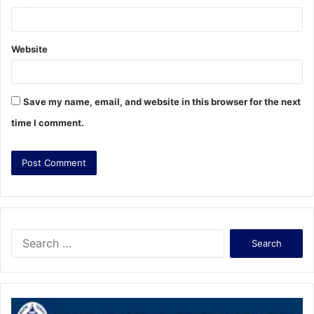
Website
Save my name, email, and website in this browser for the next
time I comment.
S
e
a
r
c
h