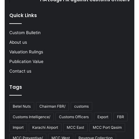
g
F
Quick Links
Y
2
0
Custom Bulletin
2
2
About us
-
Valuation Rulings
2
3
Publication Value
Contact us
Tags
Betel Nuts
Chairman FBR/
customs
Customs Intelligence/
Customs Officers
Export
FBR
Import
Karachi Airport
MCC East
MCC Port Qasim
MCC Preventive/
MCC West
Revenue Collection