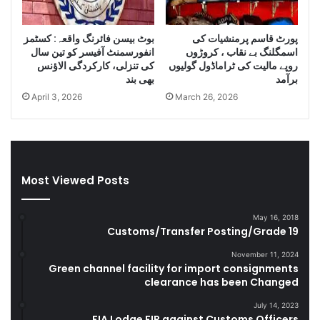
m
u
پورٹ قاسم پرمنشیات کی
بوٹ بیسن فائرنگ واقعہ: کسٹمز
g
اسمگلنگ بے نقاب ، کروڑوں
انفورسمنٹ آفیسر کو تین سال
g
روپے مالیت کی ٹراماڈول گولیوں
کی تنزلی، کارکردگی الاﺅنس
l
برآمد
بھی بند
e
April 3, 2026
March 26, 2026
C
i
g
a
r
e
Most Viewed Posts
t
t
May 16, 2018
e
Customs/Transfer Posting/Grade 19
s
D
November 11, 2024
u
Green channel facility for import consignments
r
clearance has been Changed
i
July 14, 2023
n
FIA Lodge FIR against Customs Officers