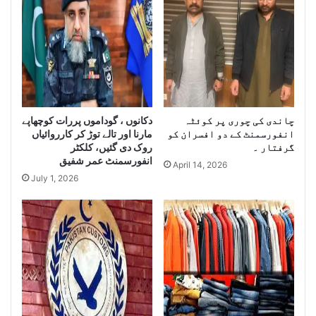
e
S
e
i
z
e
L
a
دکانوں ، گوداموں پررات کوچھاپے
r
چاندی کی چوری پر کوئٹہ
انفورسمنٹ کے دو افسران کو
مارنا اور تالے توڑ کر کارروائیاں
g
گرفتار ۔
روک دی گئیں، کلکٹر
e
انفورسمنٹ عمر شفیق
Q
April 14, 2026
July 1, 2026
u
a
n
t
i
t
y
o
f
S