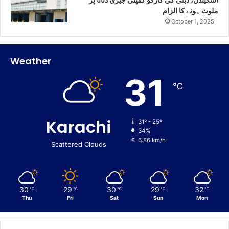
اسکینڈل، دبئی کی کارگو کمپنی جیری ڈناٹا پر
ملوث ہونے کا الزام
October 1, 2025
Weather
31
℃
Karachi
31º - 25º
34%
6.86 km/h
Scattered Clouds
30
29
30
29
32
℃
℃
℃
℃
℃
Thu
Fri
Sat
Sun
Mon