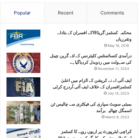
Popular
Recent
Comments
محکمہ کسٹمز:گریڈ19کے افسران کے بتادلے
وتقرریاں
May 16, 2018
درآمدی کنسائمنٹس کلیئرنس کے لئے گرین چینل
کی سہولت میں ردوبدل کردیاگیاہے
November 11, 2024
ایف آئی اے نے کرپشن کے الزام میں اعلیٰ
کسٹمزافسران کے خلاف ایف آئی آردرج کرلی
July 14, 2023
بمبئی سویٹ سپاری کی فیکٹری سے چالیس ٹن
اسمگل چھالیہ برآمد
March 8, 2023
کراچی ایئرپورٹ پر اربوں روپے کا کسٹمز