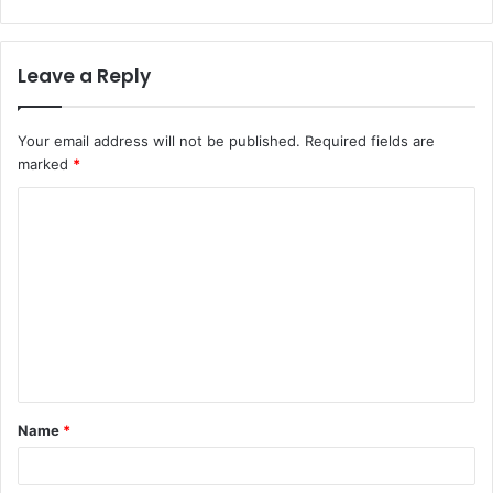
Leave a Reply
Your email address will not be published.
Required fields are
marked
*
C
o
m
m
e
n
t
Name
*
*