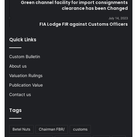
Green channel facility for import consignments
n
o
clearance has been Changed
g
d
F
s
July 14, 2023
Y
FIA Lodge FIR against Customs Officers
2
0
Quick Links
2
2
-
Custom Bulletin
2
About us
3
Valuation Rulings
Publication Value
Contact us
Tags
Betel Nuts
Chairman FBR/
customs