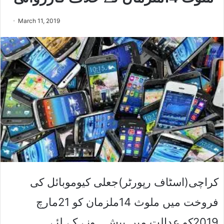
March 11, 2019
کراچی(اسٹاف رپورٹر)جعلی کیوموبائل کی
فروخت میں ملوث 14ملزمان کو 21مارچ
2019کو عدالت میں پیش ہونے کے لئے