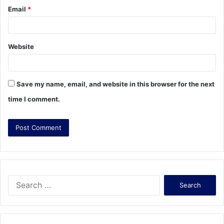
Email
*
Website
Save my name, email, and website in this browser for the next
time I comment.
S
e
a
r
c