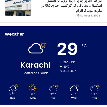
کراچی ایئرپورٹ پر اربوں روپے کا کسٹمز
اسکینڈل، دبئی کی کارگو کمپنی جیری ڈناٹا پر
ملوث ہونے کا الزام
October 1, 2025
Weather
29
℃
Karachi
29º - 23º
39%
3.73 km/h
Scattered Clouds
27
31
32
28
31
℃
℃
℃
℃
℃
Sun
Mon
Tue
Wed
Thu