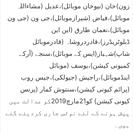
زون)خان (نیوخان موبائل)،عدیل (مشاءاللہ
موبائل)،فیاض (شیرازموبائل)،جی ون (جی ون
موبائل)،نعمان طارق (این این
ڈبلوٹریڈرز)،قادردروشاہ (قادرموبائل
شاپ)شہباز(ایس کے موبائل)،سنجے (آرکے
کمیونی کیشن)،یوسف (موبائل
اینڈموبائل)،راجیش (جیولکی)،جیس روب
(پرائم کیونی کیشن)،سنتوش کمار (پرنس
کیونی کیشن) کو21مارچ2019کو عدالت میں
پیش ہونے کے لئے نوٹس جاری کردیئے گئے
ہیں۔