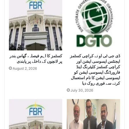
c
i
e
s
S
e
e
i
i
z
z
e
e
H
L
u
a
g
e
ڈی جی ٹی او نے کراچی کسٹمز
کسٹمز کا اہم فیصلہ، گھاس بندر
r
ایجنٹس ایسوسی ایشن اور
پر لانچوں کے داخلے پر پابندی
g
Q
کراچی کسٹمز کلیئرنگ اینڈ
e
u
August 2, 2026
فارورڈنگ ایسوسی ایشن کو
Q
a
ایسوسی ایشن کا نام استعمال
u
n
کرنے سے فوری روک دیا
a
t
July 30, 2026
n
i
t
t
i
y
t
o
y
f
o
I
f
r