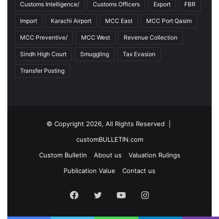
Customs Intelligence/
Customs Officers
Export
FBR
Import
Karachi Airport
MCC East
MCC Port Qasim
MCC Preventive/
MCC West
Revenue Collection
Sindh High Court
Smuggling
Tax Evasion
Transfer Posting
© Copyright 2026, All Rights Reserved |
customBULLETIN.com
Custom Bulletin
About us
Valuation Rulings
Publication Value
Contact us
F
T
Y
I
a
w
o
n