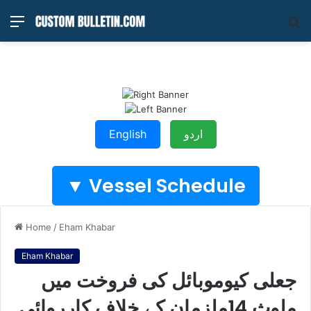
Menu
S
fo
اردو
English
Vessel Schedule ▼
Home
/
Eham Khabar
Eham Khabar
جعلی کیوموبائل کی فروخت میں
ملوث 14ملزمان کے خلاف کارروائی