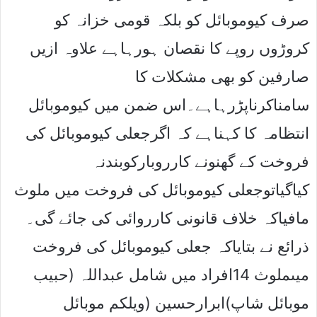
صرف کیوموبائل کو بلکہ قومی خزانہ کو
کروڑوں روپے کا نقصان ہورہاہے علاوہ ازیں
صارفین کو بھی مشکلات کا
سامناکرناپڑرہاہے۔اس ضمن میں کیوموبائل
انتظامہ کا کہناہے کہ اگرجعلی کیوموبائل کی
فروخت کے گھنونے کارروبارکوبندنہ
کیاگیاتوجعلی کیوموبائل کی فروخت میں ملوث
مافیاکہ خلاف قانونی کارروائی کی جائے گی۔
ذرائع نے بتایاکہ جعلی کیوموبائل کی فروخت
میںملوث 14افراد میں شامل عبداللہ (حبیب
موبائل شاپ)ابرارحسین (ویلکم موبائل