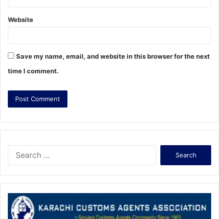
Website
Save my name, email, and website in this browser for the next
time I comment.
S
e
a
r
c
h
f