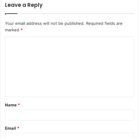
Leave a Reply
Your email address will not be published.
Required fields are
marked
*
C
o
m
m
e
n
t
Name
*
*
Email
*