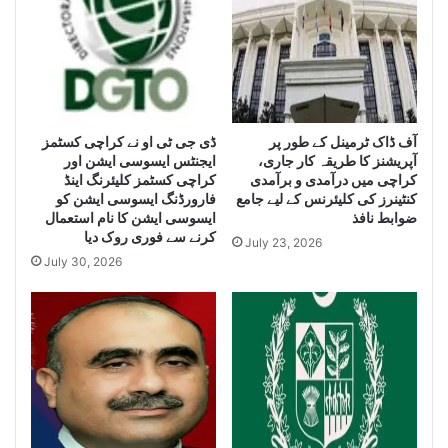
e
i
i
z
z
e
e
H
L
u
a
g
r
ڈی جی ٹی او نے کراچی کسٹمز
آف ڈاک ٹرمینل کے طور پر
e
آپریشنز کا طریقہ کار جاری،
ایجنٹس ایسوسی ایشن اور
g
Q
کراچی میں درآمدی و برآمدی
کراچی کسٹمز کلیئرنگ اینڈ
e
u
کنٹینرز کی کلیئرنس کے لیے جامع
فارورڈنگ ایسوسی ایشن کو
Q
a
ضوابط نافذ
ایسوسی ایشن کا نام استعمال
u
n
کرنے سے فوری روک دیا
July 23, 2026
a
t
July 30, 2026
n
i
t
t
i
y
t
o
y
f
o
I
f
r
S
a
m
n