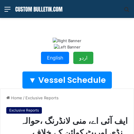
Menu
S
fo
English
اردو
Vessel Schedule ▼
Home
/
Exclusive Reports
Exclusive Reports
ایف آئی اے، منی لانڈرنگ ،حوالہ
ہنڈی اوربٹ کوائن کے خلاف