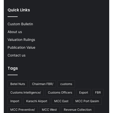
F
s
Y
Quick Links
2
0
2
Custom Bulletin
2
-
About us
2
Valuation Rulings
3
Publication Value
Contact us
Tags
Betel Nuts
Chairman FBR/
customs
Customs Intelligence/
Customs Officers
Export
FBR
Import
Karachi Airport
MCC East
MCC Port Qasim
MCC Preventive/
MCC West
Revenue Collection