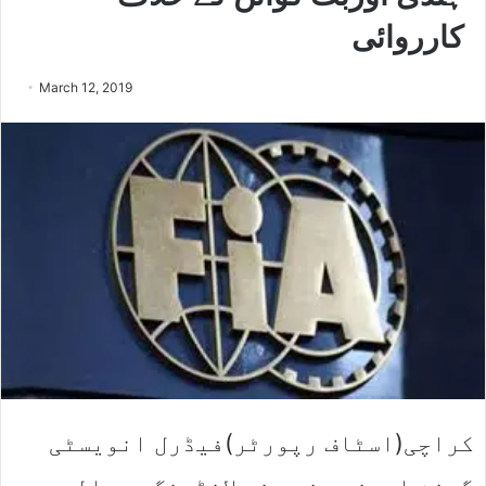
کارروائی
March 12, 2019
کراچی(اسٹاف رپورٹر)فیڈرل انویسٹی