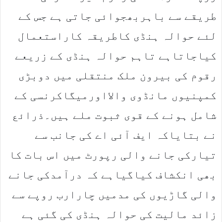
طریقے سے باہربھجوائی جاتی ہے جس کے
لئے حوالہ ہنڈی کاطریقہ کاراستعمال
کیاجاتاہے تاہم حوالہ ہنڈی کے زریعے
رقوم کی بیرون ملک منتقلی میں دوبڑی
کمپنیوں مانڈوی والااورمیگاکرنسی کے
شامل ہونے کے قوی ثبوت ملے ہیں۔ذرائع
نے بتایاکہ ایف آئی اے کی جانب سے
تیارکی جانے والی رپورٹ میں اس بات کا
بھی انکشاف کیاگیاہے کہ درآمدکی جانے
والی گاڑیوں کی مدمیں چارارب روپے سے
زائد مالیت کی حوالہ ہنڈی کی گئی ہے