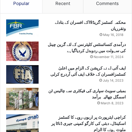
Popular
Recent
Comments
محکمہ کسٹمز:گریڈ19کے افسران کے بتادلے
وتقرریاں
May 16, 2018
درآمدی کنسائمنٹس کلیئرنس کے لئے گرین چینل
کی سہولت میں ردوبدل کردیاگیاہے
November 11, 2024
ایف آئی اے نے کرپشن کے الزام میں اعلیٰ
کسٹمزافسران کے خلاف ایف آئی آردرج کرلی
July 14, 2023
بمبئی سویٹ سپاری کی فیکٹری سے چالیس ٹن
اسمگل چھالیہ برآمد
March 8, 2023
کراچی ایئرپورٹ پر اربوں روپے کا کسٹمز
اسکینڈل، دبئی کی کارگو کمپنی جیری ڈناٹا پر
ملوث ہونے کا الزام