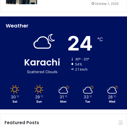
October 1, 2025
Weather
24
℃
Karachi
30º - 20º
54%
2.1 km/h
Scattered Clouds
30
29
31
33
28
℃
℃
℃
℃
℃
Sat
Sun
Mon
Tue
Wed
Featured Posts