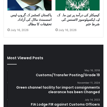
u
i
g
D
g
i
کیمیکلز کی درآمد پر تین ماہ کے
پاکستان کسٹمز کے گروپ لیس
l
e
لیے ایکسپلوسوز لائسنس کی
اسسمنٹ ماڈل کی آزادانہ
e
s
شرط ختم
تحقیقات کا مطالبہ
C
e
July 16, 2026
July 16, 2026
i
l
g
a
a
n
r
d
e
S
t
m
Most Viewed Posts
t
u
e
g
May 16, 2018
s
g
Customs/Transfer Posting/Grade 19
D
l
u
e
November 11, 2024
r
Green channel facility for import consignments
G
clearance has been Changed
i
o
n
o
July 14, 2023
g
d
FIA Lodge FIR against Customs Officers