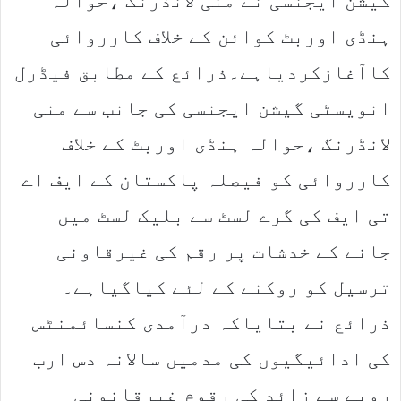
گیشن ایجنسی نے منی لانڈرنگ ،حوالہ
ہنڈی اوربٹ کوائن کے خلاف کارروائی
کاآغازکردیاہے۔ذرائع کے مطابق فیڈرل
انویسٹی گیشن ایجنسی کی جانب سے منی
لانڈرنگ ،حوالہ ہنڈی اوربٹ کے خلاف
کارروائی کو فیصلہ پاکستان کے ایف اے
تی ایف کی گرے لسٹ سے بلیک لسٹ میں
جانے کے خدشات پر رقم کی غیرقاونی
ترسیل کو روکنے کے لئے کیاگیاہے۔
ذرائع نے بتایاکہ درآمدی کنسائمنٹس
کی ادائیگیوں کی مدمیں سالانہ دس ارب
روپے سے زائد کی رقوم غیرقانونی