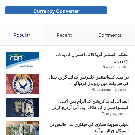
Currency Converter
Popular
Recent
Comments
محکمہ کسٹمز:گریڈ19کے افسران کے بتادلے
وتقرریاں
May 16, 2018
درآمدی کنسائمنٹس کلیئرنس کے لئے گرین چینل
کی سہولت میں ردوبدل کردیاگیاہے
November 11, 2024
ایف آئی اے نے کرپشن کے الزام میں اعلیٰ
کسٹمزافسران کے خلاف ایف آئی آردرج کرلی
July 14, 2023
بمبئی سویٹ سپاری کی فیکٹری سے چالیس ٹن
اسمگل چھالیہ برآمد