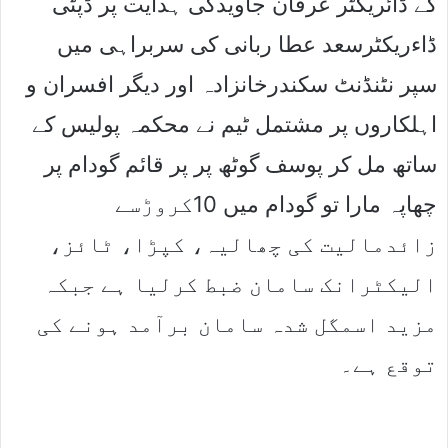
کے ڈائریکٹر عرفان جاویدکی ہدایت پر ڈپٹی
ڈاءریکٹرسعد عطا ربانی کی سربراہی میں
سپر نٹنڈنٹ سکندرخانزادہ اور دیگر افسران و
اہلکاروں پر مشتمل ٹیم نے محکمہ پولیس کے
ساتھ مل کر پوسف گوٹھ پر پر قائم گودام پر
چھاپہ مارا تو گودام میں 10کروڑسے
زائدمالیت کی چھالیہ، کپڑا، ٹائز،
الیکٹرانک سامان ضبط کرلیا ہے جبکہ
مزید اسمگل شدہ سامان برآمد ہونے کی
توقع ہے۔