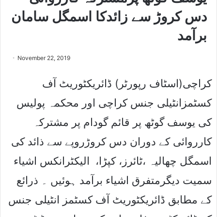
دس کروڑ سے زائدکا اسمگل سامان
برآمد
November 22, 2019
کراچی(اسٹاف رپورٹر) ڈائریکٹوریٹ آف
کسٹمزانٹیلی جنس کراچی اور محکمہ پولیس
کی یوسف گوٹھ پر قائم گودام پر مشترکہ
کارروائی کے دوران دس کروڑروپے سے ذائد کی
اسمگل چھالیہ ،ٹائرز، کپڑا، الیکٹرانکس اشیاء
سمیت دیگرمتفرق اشیاء برآمد ہوئیں ۔ ذرائع
کے مطابق ڈائریکٹوریٹ آف کسٹمز انٹیلی جنس