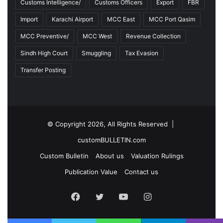
Customs Intelligence/
Customs Officers
Export
FBR
Import
Karachi Airport
MCC East
MCC Port Qasim
MCC Preventive/
MCC West
Revenue Collection
Sindh High Court
Smuggling
Tax Evasion
Transfer Posting
© Copyright 2026, All Rights Reserved |
customBULLETIN.com
Custom Bulletin
About us
Valuation Rulings
Publication Value
Contact us
F
T
Y
I
a
w
o
n