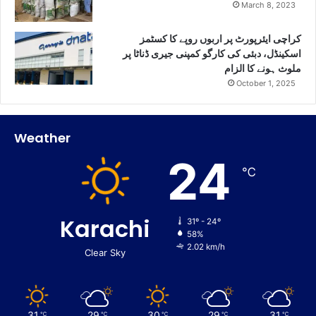
March 8, 2023
کراچی ایئرپورٹ پر اربوں روپے کا کسٹمز
اسکینڈل، دبئی کی کارگو کمپنی جیری ڈناٹا پر
ملوث ہونے کا الزام
October 1, 2025
Weather
24
℃
Karachi
31º - 24º
58%
2.02 km/h
Clear Sky
31
29
30
29
31
℃
℃
℃
℃
℃