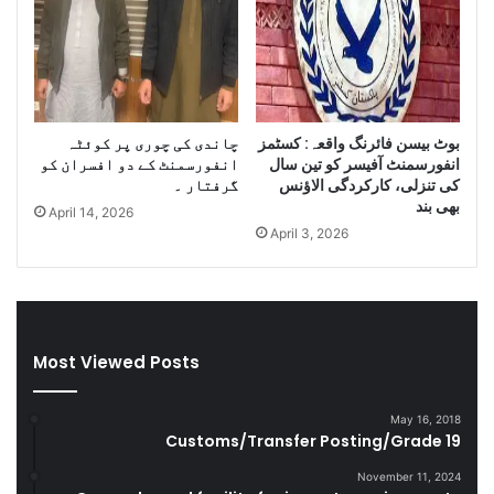
y
f
o
I
f
r
S
a
m
n
u
i
بوٹ بیسن فائرنگ واقعہ: کسٹمز
چاندی کی چوری پر کوئٹہ
g
D
انفورسمنٹ آفیسر کو تین سال
انفورسمنٹ کے دو افسران کو
g
i
کی تنزلی، کارکردگی الاﺅنس
گرفتار ۔
l
e
بھی بند
April 14, 2026
e
s
April 3, 2026
C
e
i
l
g
a
a
n
r
d
e
S
Most Viewed Posts
t
m
t
u
May 16, 2018
e
g
Customs/Transfer Posting/Grade 19
s
g
D
l
November 11, 2024
u
e