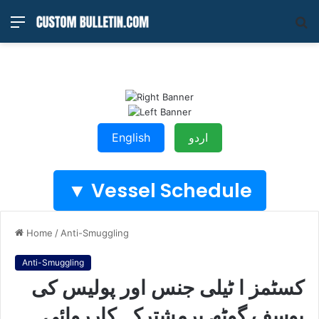
Menu
S
fo
English
اردو
Vessel Schedule ▼
Home
/
Anti-Smuggling
Anti-Smuggling
کسٹمز ا ٹیلی جنس اور پولیس کی
یوسف گوٹھ پرمشترکہ کارروائی