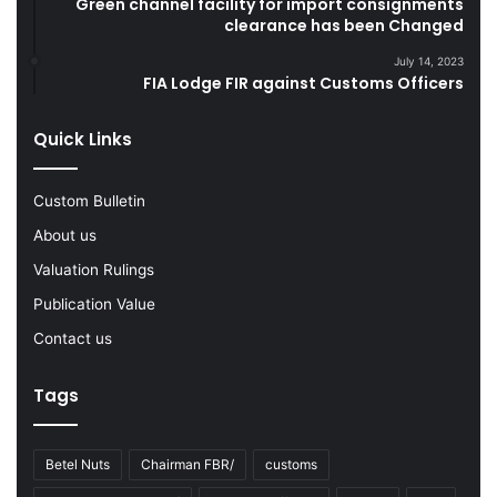
Green channel facility for import consignments
r
clearance has been Changed
G
i
o
July 14, 2023
n
o
FIA Lodge FIR against Customs Officers
g
d
F
s
Quick Links
Y
2
0
Custom Bulletin
2
2
About us
-
Valuation Rulings
2
3
Publication Value
Contact us
Tags
Betel Nuts
Chairman FBR/
customs