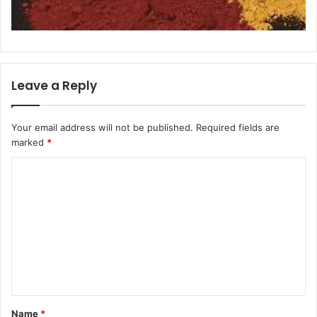
Leave a Reply
Your email address will not be published.
Required fields are
marked
*
C
o
m
m
e
n
t
Name
*
*