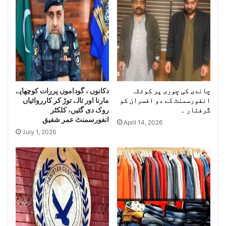
e
s
S
e
e
i
i
z
z
e
e
H
L
u
a
g
e
چاندی کی چوری پر کوئٹہ
دکانوں ، گوداموں پررات کوچھاپے
r
انفورسمنٹ کے دو افسران کو
مارنا اور تالے توڑ کر کارروائیاں
g
Q
گرفتار ۔
روک دی گئیں، کلکٹر
e
u
انفورسمنٹ عمر شفیق
Q
a
April 14, 2026
u
July 1, 2026
n
a
t
n
i
t
t
i
y
t
o
y
f
o
I
f
r