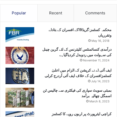
Popular
Recent
Comments
محکمہ کسٹمز:گریڈ19کے افسران کے بتادلے
وتقرریاں
May 16, 2018
درآمدی کنسائمنٹس کلیئرنس کے لئے گرین چینل
کی سہولت میں ردوبدل کردیاگیاہے
November 11, 2024
ایف آئی اے نے کرپشن کے الزام میں اعلیٰ
کسٹمزافسران کے خلاف ایف آئی آردرج کرلی
July 14, 2023
بمبئی سویٹ سپاری کی فیکٹری سے چالیس ٹن
اسمگل چھالیہ برآمد
March 8, 2023
کراچی ایئرپورٹ پر اربوں روپے کا کسٹمز