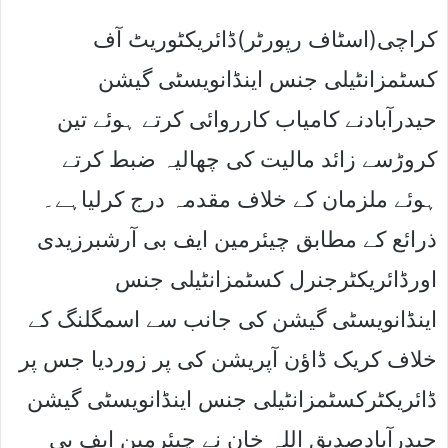
کراچی(اسٹاف رپورٹر)ڈائریکٹوریٹ آف
کسٹمزانٹیلی جنس اینڈانویسٹی گیشن
حیدرآبادنے کامیاب کارروائی کرتے ہوئے تین
کروڑسے زائد مالیت کی چھالیہ ضبط کرتے
ہوئے ملزمان کے خلاف مقدمہ درج کرلیاہے۔
ذرائع کے مطابق چیئرمین ایف بی آرشبرزیدی
اورڈائریکٹرجنرل کسٹمزانٹیلی جنس
اینڈانویسٹی گیشن کی جانب سے اسمگلنگ کے
خلاف کریک ڈاﺅن آپریشن کی پر زوردیا جس پر
ڈائریکٹرکسٹمزانٹیلی جنس اینڈانویسٹی گیشن
حیدرآبادصدیق اللہ خان نے چیئرمین ایف بی