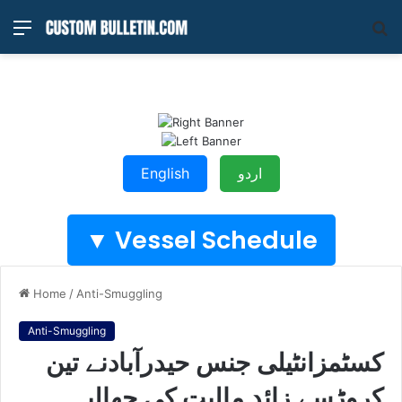
Menu
S
fo
اردو
English
Vessel Schedule ▼
Home
/
Anti-Smuggling
Anti-Smuggling
کسٹمزانٹیلی جنس حیدرآبادنے تین
کروڑسے زائد مالیت کی چھالیہ