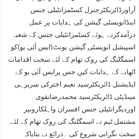
آراورڈائریکٹرجنرل کسٹمزانٹیلی جنس
اینڈانویسٹی گیشن کی ہدایات پر عمل
درآمدکرتے ہوئے کسٹمزانٹیلی جنس کے شعبہ
اسپیشل انویسٹی گیشن یونٹ(ایس آئی یو)کو
اسمگلنگ کی روک تھام کے لئے سخت اقدامات
اٹھانے کے ہدایات کیں جس پرایس آئی یو کے
ایڈیشنل ڈائریکٹرسید نعیم اخترکی سربرہی
میںڈپٹی ڈائریکٹرسید محمدرضانقوی
اوردیگرانٹیلی جنس افسران واہلکاروںپر
مشتمل ٹیم نے اسمگلنگ کی روک تھام کے لئے
سخت نگرانی شروع کی ۔ذرائع نے بتایاکہ