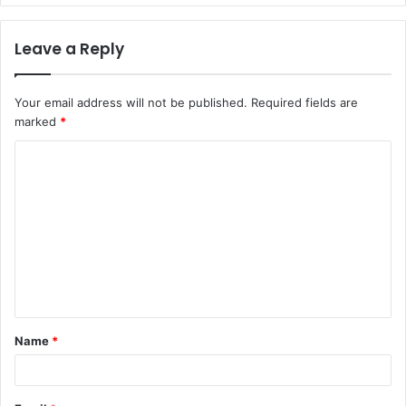
Leave a Reply
Your email address will not be published.
Required fields are
marked
*
C
o
m
m
e
n
t
Name
*
*