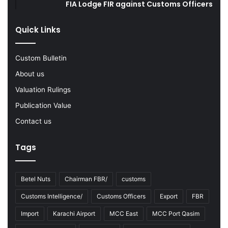
FIA Lodge FIR against Customs Officers
g
d
F
s
Quick Links
Y
2
0
Custom Bulletin
2
2
About us
-
Valuation Rulings
2
3
Publication Value
Contact us
Tags
Betel Nuts
Chairman FBR/
customs
Customs Intelligence/
Customs Officers
Export
FBR
Import
Karachi Airport
MCC East
MCC Port Qasim