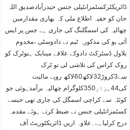
ڈائریکٹرکسٹمزانٹیلی جنس حیدرآبادصدیق اللہ
خان کو خفیہ اطلاع ملی کہ بھاری مقدارمیں
چھالیہ کی اسمگلنگ کی جاری ہے جس پر ایس
آئی یو کی مذکورہ ٹیم نے دادوسٹی ،مخدوم
بلاول ڈسٹرکٹ دادوکے علاقے میںایک ہنوٹرک کو
روک کراس کی تلاشی لی تو ٹرک
سے3کروڑ32لاکھ60لاکھ روپے مالیت
کی44ہزار350کلوگرام چھالیہ برآمدہوئی جو
کوئٹہ سے کراچی اسمگل کی جاری تھی جیسے
کسٹمزانٹیلی جنس نے ضبط کرتے ہوئے مقدمہ
درج کرلیاہے۔علاوہ ازیں ڈائریکٹوریٹ آف