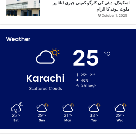
اسکینڈل، دبئی کی کارگو کمپنی جیری ڈناٹا پر
ملوث ہونے کا الزام
October 1, 2025
Weather
25
℃
Karachi
25º - 21º
46%
0.81 km/h
Scattered Clouds
25
29
31
33
29
℃
℃
℃
℃
℃
Sat
Sun
Mon
Tue
Wed