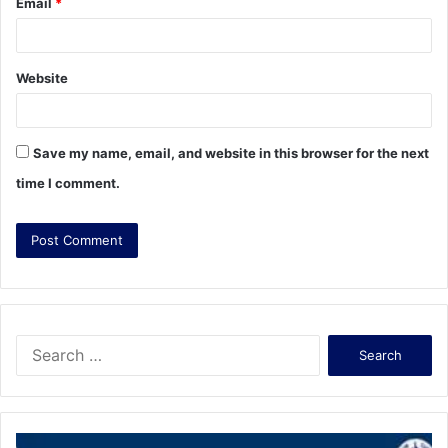
Email
*
Website
Save my name, email, and website in this browser for the next
time I comment.
S
e
a
r
c