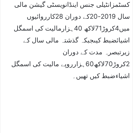
کسٹمزانٹیلی جنس اینڈانویسٹی گیشن مالی
سال 2019-20کے دوران 28کارروائیوں
میں4کروڑ71لاکھ 40ہزارمالیت کی اسمگل
اشیائضبط کیںجبکہ گذشتہ مالی سال کے
زیرتبصرہ مدت کے دوران
2کروڑ70لاکھ60ہزارروپے مالیت کی اسمگل
اشیاءضبط کیں تھیں۔