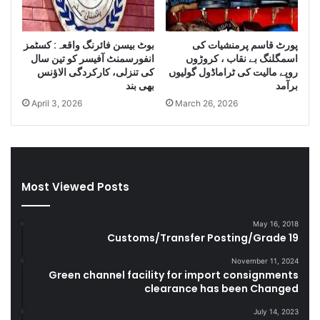
S
a
m
n
u
i
پورٹ قاسم پرمنشیات کی
بوٹ بیسن فائرنگ واقعہ: کسٹمز
g
D
اسمگلنگ بے نقاب ، کروڑوں
انفورسمنٹ آفیسر کو تین سال
g
i
روپے مالیت کی ٹراماڈول گولیوں
کی تنزلی، کارکردگی الاﺅنس
l
e
برآمد
بھی بند
e
s
April 3, 2026
March 26, 2026
C
e
i
l
g
a
a
n
r
d
e
S
Most Viewed Posts
t
m
t
u
May 16, 2018
e
g
Customs/Transfer Posting/Grade 19
s
g
D
l
November 11, 2024
u
e
Green channel facility for import consignments
r
clearance has been Changed
G
i
o
July 14, 2023
n
o