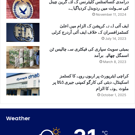
درآمدی کنسائمنٹس کلیئرنس کے لئے گرین چینل
کی سہولت میں ردوبدل کردیاگیاہے
November 11, 2024
ایف آئی اے نے کرپشن کے الزام میں اعلیٰ
کسٹمزافسران کے خلاف ایف آئی آردرج کرلی
July 14, 2023
بمبئی سویٹ سپاری کی فیکٹری سے چالیس ٹن
اسمگل چھالیہ برآمد
March 8, 2023
کراچی ایئرپورٹ پر اربوں روپے کا کسٹمز
اسکینڈل، دبئی کی کارگو کمپنی جیری ڈناٹا پر
ملوث ہونے کا الزام
October 1, 2025
Weather
℃