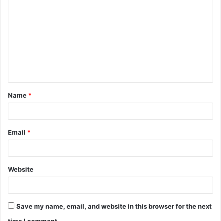
o
m
m
e
n
t
Name
*
*
Email
*
Website
Save my name, email, and website in this browser for the next
time I comment.