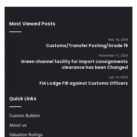
g
a
a
n
r
d
e
S
Most Viewed Posts
t
m
t
u
May 16, 2018
e
g
Customs/Transfer Posting/Grade 19
s
g
D
l
November 11, 2024
u
e
Green channel facility for import consignments
r
clearance has been Changed
G
i
o
July 14, 2023
n
o
FIA Lodge FIR against Customs Officers
g
d
F
s
Quick Links
Y
2
0
Custom Bulletin
2
2
About us
-
Valuation Rulings