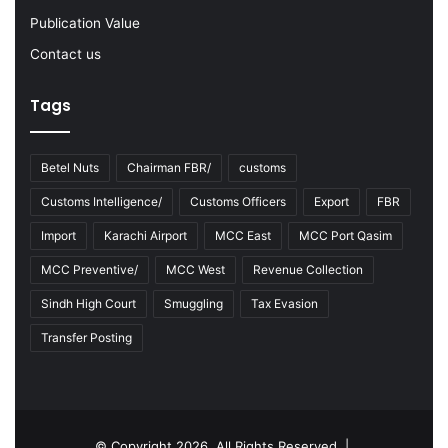
2
3
Publication Value
Contact us
Tags
Betel Nuts
Chairman FBR/
customs
Customs Intelligence/
Customs Officers
Export
FBR
Import
Karachi Airport
MCC East
MCC Port Qasim
MCC Preventive/
MCC West
Revenue Collection
Sindh High Court
Smuggling
Tax Evasion
Transfer Posting
© Copyright 2026, All Rights Reserved |