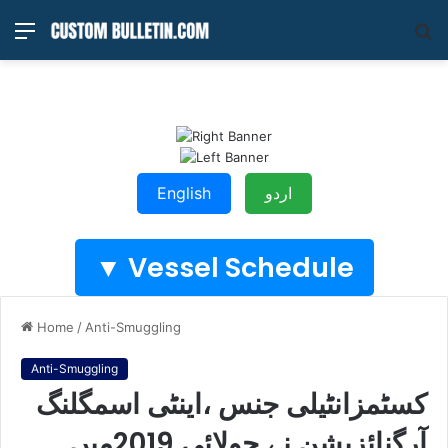
Menu
S
fo
English
اردو
Vessel Schedule ▼
Home
/
Anti-Smuggling
Anti-Smuggling
کسٹمزانٹیلی جنس ،اینٹی اسمگلنگ
آرگنائزیشن نے جولائی 2019میں