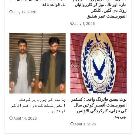
مارنا اور تالے توڑ کر کارروائیاں
نئے قواعد نافذ
g
Q
روک دی گئیں، کلکٹر
e
u
July 12, 2026
انفورسمنٹ عمر شفیق
Q
a
u
July 1, 2026
n
a
t
n
i
t
t
i
y
t
o
y
f
o
I
f
r
S
a
m
n
u
i
بوٹ بیسن فائرنگ واقعہ: کسٹمز
چاندی کی چوری پر کوئٹہ
g
D
انفورسمنٹ آفیسر کو تین سال
انفورسمنٹ کے دو افسران کو
g
i
کی تنزلی، کارکردگی الاﺅنس
گرفتار ۔
l
e
بھی بند
April 14, 2026
e
s
April 3, 2026
C
e
i
l