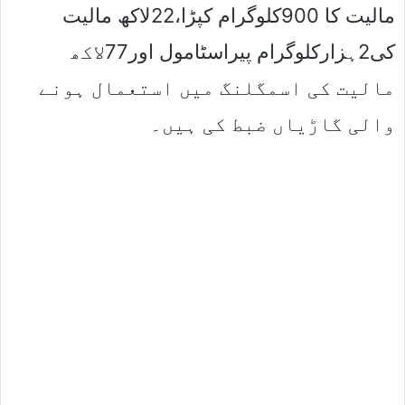
مالیت کا 900کلوگرام کپڑا،22لاکھ مالیت
کی2ہزارکلوگرام پیراسٹامول اور77لاکھ
مالیت کی اسمگلنگ میں استعمال ہونے
والی گاڑیاں ضبط کی ہیں۔