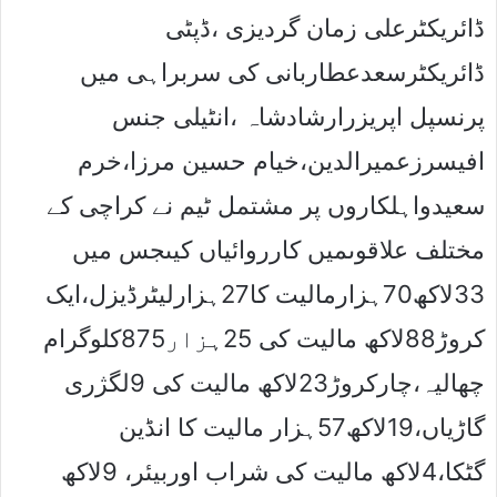
ڈائریکٹرعلی زمان گردیزی ،ڈپٹی
ڈائریکٹرسعدعطاربانی کی سربراہی میں
پرنسپل اپریزرارشادشاہ ،انٹیلی جنس
افیسرزعمیرالدین،خیام حسین مرزا،خرم
سعیدواہلکاروں پر مشتمل ٹیم نے کراچی کے
مختلف علاقوںمیں کارروائیاں کیںجس میں
33لاکھ70ہزارمالیت کا27ہزارلیٹرڈیزل،ایک
کروڑ88لاکھ مالیت کی 25ہزار875کلوگرام
چھالیہ،چارکروڑ23لاکھ مالیت کی 9لگژری
گاڑیاں،19لاکھ57ہزار مالیت کا انڈین
گٹکا،4لاکھ مالیت کی شراب اوربیئر، 9لاکھ