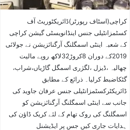
کراچی(اسٹاف رپورٹر)ڈائریکٹوریٹ آف
کسٹمزانٹیلی جنس اینڈانویسٹی گیشن کراچی
کے شعبہ اینٹی اسمگلنگ آرگنائزیشن نے جولائی
2019کے دوران 8کروڑ32لاکھ روپے مالیت
چھالیہ ،ڈیزل ،لگژری اسمگل گاڑیاں،شراب،
گٹکاضبط کرلیا۔ ذرائع کے مطابق
ڈائریکٹرکسٹمزانٹیلی جنس عرفان جاوید کی
جانب سے اینٹی اسمگلنگ آرگنائزیشن کو
اسمگلنگ کی روک تھام کے لئے کریک ڈاﺅن کی
ہدایات جاری کیں جس پر ایڈیشنل