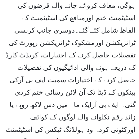
ہوگی، معاف کروائے جانے والے قرضوں کی
اسٹیٹمنٹ ختم اورمنافع کی اسٹیٹمنٹ کے
الفاظ شامل کئے گئے۔دوسری جانب کرنسی
ٹرانزیکشن اورمشکوک ٹرانزیکشن رپورٹ کی
تفصیلات حاصل کرنے کے اختیارات، کریڈٹ کارڈ
کے ذریعے ہونے والی ادائیگیوں کی تفصیلات
حاصل کرنے کے اختیارات سمیت ایف بی آرکی
بینکوں کے ڈیٹا تک آن لائن رسائی ختم کردی
گئی۔ ایف بی آرایک ماہ میں دس لاکھ روپے یا
زائد رقم نکلوانے والے لوگوں کے کوائف
اورکٹوتی کردہ ود ہولڈنگ ٹیکس کی اسٹیٹمنٹ