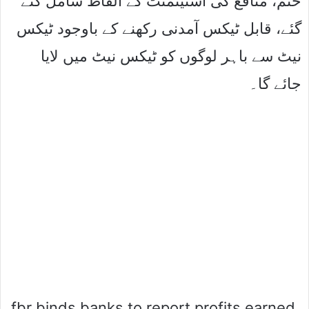
ختم، منافع کی اسٹیٹمنٹ کے الفاظ شامل کئے
گئے، قابل ٹیکس آمدنی رکھنے کے باوجود ٹیکس
نیٹ سے باہر لوگوں کو ٹیکس نیٹ میں لایا
جائے گا۔
fbr binds banks to report profits earned