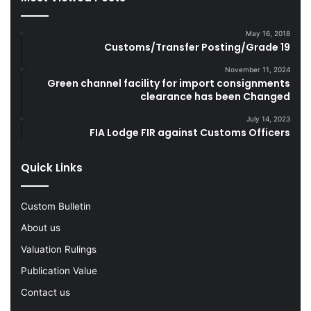
t
u
e
g
May 16, 2018
s
g
Customs/Transfer Posting/Grade 19
D
l
u
e
November 11, 2024
r
Green channel facility for import consignments
G
clearance has been Changed
i
o
n
o
July 14, 2023
g
d
FIA Lodge FIR against Customs Officers
F
s
Y
Quick Links
2
0
2
Custom Bulletin
2
-
About us
2
Valuation Rulings
3
Publication Value
Contact us