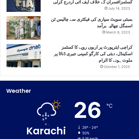
کسٹمزافسران کے خلاف ایف آئی آردرج کرلی
July 14, 2023
بمبئی سویٹ سپاری کی فیکٹری سے چالیس ٹن
اسمگل چھالیہ برآمد
March 8, 2023
کراچی ایئرپورٹ پر اربوں روپے کا کسٹمز
اسکینڈل، دبئی کی کارگو کمپنی جیری ڈناٹا پر
ملوث ہونے کا الزام
October 1, 2025
Weather
26
℃
Karachi
26º - 24º
50%
5.16 km/h