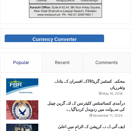
Currency Converter
Popular
Recent
Comments
محکمہ کسٹمز:گریڈ19کے افسران کے بتادلے
وتقرریاں
May 16, 2018
درآمدی کنسائمنٹس کلیئرنس کے لئے گرین چینل
کی سہولت میں ردوبدل کردیاگیاہے
November 11, 2024
ایف آئی اے نے کرپشن کے الزام میں اعلیٰ