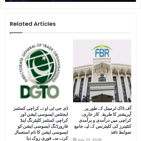
e
t
l
K
l
a
i
r
Related Articles
g
a
e
c
n
h
c
i
e
s
S
e
e
i
i
z
z
e
e
H
L
u
a
g
e
آف ڈاک ٹرمینل کے طور پر
ڈی جی ٹی او نے کراچی کسٹمز
r
آپریشنز کا طریقہ کار جاری،
ایجنٹس ایسوسی ایشن اور
g
Q
کراچی میں درآمدی و برآمدی
کراچی کسٹمز کلیئرنگ اینڈ
e
u
کنٹینرز کی کلیئرنس کے لیے جامع
فارورڈنگ ایسوسی ایشن کو
Q
a
ضوابط نافذ
ایسوسی ایشن کا نام استعمال
u
n
کرنے سے فوری روک دیا
July 23, 2026
a
t