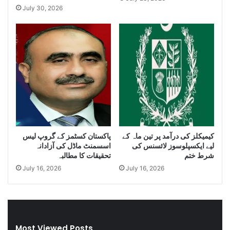
July 30, 2026
n
i
t
t
i
y
t
o
y
f
o
I
f
r
S
a
m
n
u
i
g
D
g
i
کیمیکلز کی درآمد پر تین ماہ کے
پاکستان کسٹمز کے گروپ لیس
l
e
لیے ایکسپلوسوز لائسنس کی
اسسمنٹ ماڈل کی آزادانہ
e
s
شرط ختم
تحقیقات کا مطالبہ
C
e
July 16, 2026
July 16, 2026
i
l
g
a
a
n
r
d
e
S
t
m
Most Viewed Posts