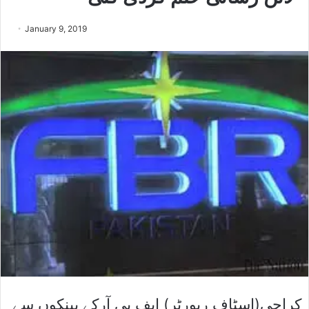
January 9, 2019
کراچی(اسٹاف رپورٹر) ایف بی آرکے بینکوں سے