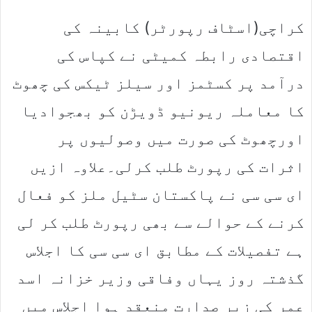
کراچی(اسٹاف رپورٹر) کابینہ کی
اقتصادی رابطہ کمیٹی نے کپاس کی
درآمد پر کسٹمز اور سیلز ٹیکس کی چھوٹ
کا معاملہ ریونیو ڈویڑن کو بھجوادیا
اورچھوٹ کی صورت میں وصولیوں پر
اثرات کی رپورٹ طلب کرلی۔علاوہ ازیں
ای سی سی نے پاکستان سٹیل ملز کو فعال
کرنے کے حوالے سے بھی رپورٹ طلب کر لی
ہے تفصیلات کے مطابق ای سی سی کا اجلاس
گذشتہ روز یہاں وفاقی وزیر خزانہ اسد
عمر کی زیر صدارت منعقد ہوا اجلاس میں