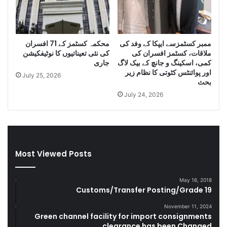
m
n
u
i
g
D
g
i
ممبر کسٹمزسے ایپکا کے وفد کی
محکمہ کسٹمز کے 71 افسران
l
e
ملاقات، کسٹمز افسران کی
کی نئی تعیناتیوں کا نوٹیفکیشن
e
s
کمی، اسکینگ و جانچ کے بیک لاگ
جاری
C
e
اور پوائنٹس کٹوتی کا نظام زیر
July 25, 2026
i
l
بحث
g
a
July 24, 2026
a
n
r
d
e
S
t
m
t
u
Most Viewed Posts
e
g
s
g
D
l
May 16, 2018
u
e
Customs/Transfer Posting/Grade 19
r
G
i
o
November 11, 2024
Green channel facility for import consignments
n
o
clearance has been Changed