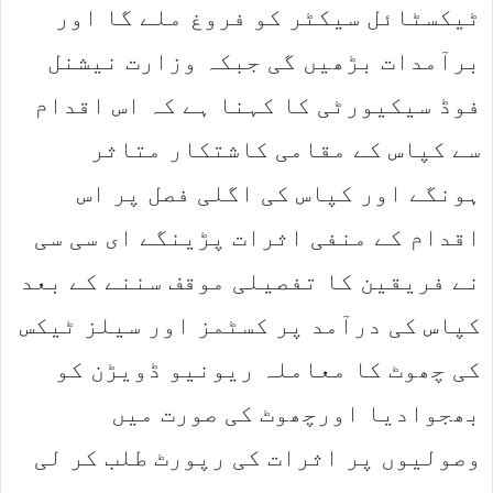
ٹیکسٹائل سیکٹر کو فروغ ملے گا اور
برآمدات بڑھیں گی جبکہ وزارت نیشنل
فوڈ سیکیورٹی کا کہنا ہے کہ اس اقدام
سے کپاس کے مقامی کاشتکار متاثر
ہونگے اور کپاس کی اگلی فصل پر اس
اقدام کے منفی اثرات پڑینگے ای سی سی
نے فریقین کا تفصیلی موقف سننے کے بعد
کپاس کی درآمد پر کسٹمز اور سیلز ٹیکس
کی چھوٹ کا معاملہ ریونیو ڈویڑن کو
بھجوادیا اورچھوٹ کی صورت میں
وصولیوں پر اثرات کی رپورٹ طلب کر لی