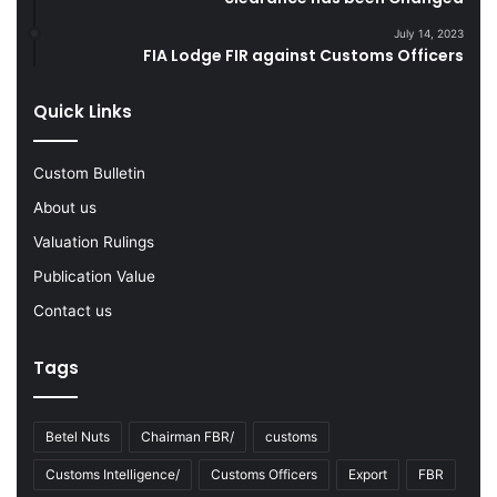
g
d
F
s
July 14, 2023
Y
FIA Lodge FIR against Customs Officers
2
0
Quick Links
2
2
-
Custom Bulletin
2
About us
3
Valuation Rulings
Publication Value
Contact us
Tags
Betel Nuts
Chairman FBR/
customs
Customs Intelligence/
Customs Officers
Export
FBR