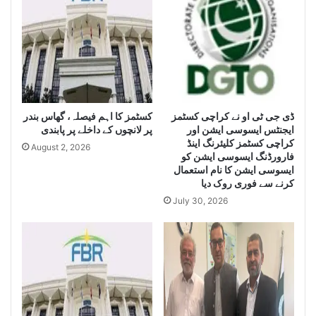
S
e
e
i
i
z
z
e
e
H
L
u
a
g
e
ڈی جی ٹی او نے کراچی کسٹمز
کسٹمز کا اہم فیصلہ، گھاس بندر
r
ایجنٹس ایسوسی ایشن اور
پر لانچوں کے داخلے پر پابندی
g
Q
کراچی کسٹمز کلیئرنگ اینڈ
e
u
August 2, 2026
فارورڈنگ ایسوسی ایشن کو
Q
a
ایسوسی ایشن کا نام استعمال
u
n
کرنے سے فوری روک دیا
a
t
July 30, 2026
n
i
t
t
i
y
t
o
y
f
o
I
f
r
S
a