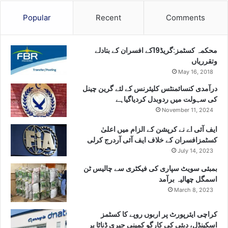
Popular
Recent
Comments
محکمہ کسٹمز:گریڈ19کے افسران کے بتادلے
وتقرریاں
May 16, 2018
درآمدی کنسائمنٹس کلیئرنس کے لئے گرین چینل
کی سہولت میں ردوبدل کردیاگیاہے
November 11, 2024
ایف آئی اے نے کرپشن کے الزام میں اعلیٰ
کسٹمزافسران کے خلاف ایف آئی آردرج کرلی
July 14, 2023
بمبئی سویٹ سپاری کی فیکٹری سے چالیس ٹن
اسمگل چھالیہ برآمد
March 8, 2023
کراچی ایئرپورٹ پر اربوں روپے کا کسٹمز
اسکینڈل، دبئی کی کارگو کمپنی جیری ڈناٹا پر