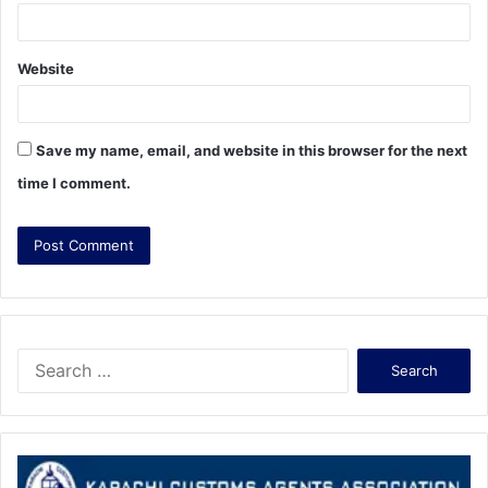
Website
Save my name, email, and website in this browser for the next
time I comment.
S
e
a
r
c
h