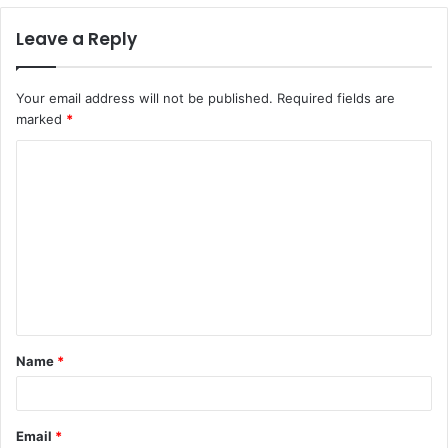
Leave a Reply
Your email address will not be published.
Required fields are
marked
*
C
o
m
m
e
n
t
Name
*
*
Email
*