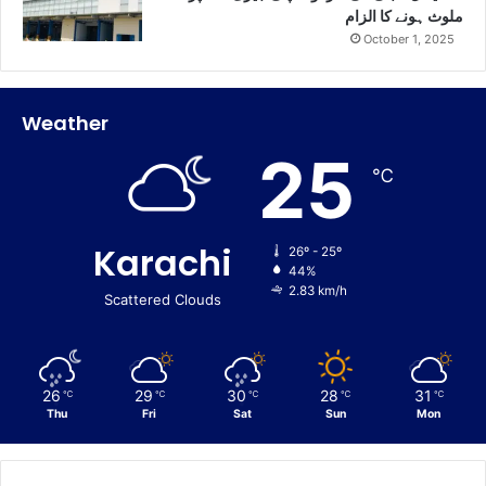
ملوث ہونے کا الزام
October 1, 2025
Weather
25
℃
Karachi
26º - 25º
44%
2.83 km/h
Scattered Clouds
26
29
30
28
31
℃
℃
℃
℃
℃
Thu
Fri
Sat
Sun
Mon