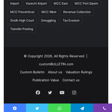
Import
Karachi Airport
MCC East
MCC Port Qasim
MCC Preventive/
MCC West
Revenue Collection
Sindh High Court
Smuggling
Tax Evasion
Transfer Posting
© Copyright 2026, All Rights Reserved |
customBULLETIN.com
Custom Bulletin
About us
Valuation Rulings
Publication Value
Contact us
F
T
Y
I
a
w
o
n