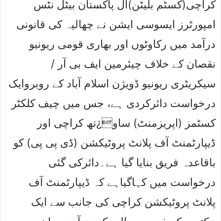
کراچی(کسٹم بلیٹن)آل پاکستان بیٹل نٹس
امپورٹرز ایسوسی ایشن نے چھالیہ کی قانونی
درآمد میں رکاوٹوں اور بھاری قومی ریونیو
نقصان کے خلاف چیئرمین ایف بی آر /
سیکریٹری ریونیو ڈویژن اسلام آباد کے روبروایک
درخواست دائرکردی ہے، جس میں چیف کلکٹر
کسٹمز (اپریزمنٹ) ساو¿تھ کراچی اور
ڈیپارٹمنٹ آف پلانٹ پروٹیکشن (ڈی پی پی) کو
باقاعدہ فریق بنایا گیا ہے۔دائرکی گئی
درخواست میں کہاگیاہے کہ ڈیپارٹمنٹ آف
پلانٹ پروٹیکشن کراچی کی جانب سے ایک