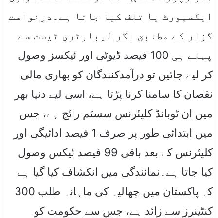
ایکسپورٹ یا تلف کیا جاتا ہے۔درخواست
گزار کے مطابق اگر لیبارٹری ٹیسٹ سے
پہلے ہی 100 فیصد ڈیوٹی اور ٹیکسز وصول
کر لیے جائیں تو درآمدکنندگان کو بھاری مالی
نقصان کا سامنا کرنا پڑتا ہے، اسی لیے دنیا بھر
میں ان ٹوبانڈ کلیئرنس سسٹم رائج ہے، جس
میں ابتدائی طور پر صرف 1 فیصد ادائیگی اور
کلیئرنس کے بعد باقی 99 فیصد ٹیکس وصول
کیا جاتا ہے۔نمائندگی میں انکشاف کیا گیا ہے
کہ پاکستان میں چھالیہ کی ماہانہ طلب 300
کنٹینرز سے زائد ہے، جس سے حکومت کو