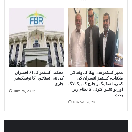
n
i
t
t
i
y
t
o
y
f
o
I
f
r
S
a
m
n
u
i
g
D
g
i
ممبر کسٹمزسے ایپکا کے وفد کی
محکمہ کسٹمز کے 71 افسران
l
e
ملاقات، کسٹمز افسران کی
کی نئی تعیناتیوں کا نوٹیفکیشن
e
s
کمی، اسکینگ و جانچ کے بیک لاگ
جاری
C
e
اور پوائنٹس کٹوتی کا نظام زیر
July 25, 2026
i
l
بحث
g
a
July 24, 2026
a
n
r
d
e
S
t
m
t
u