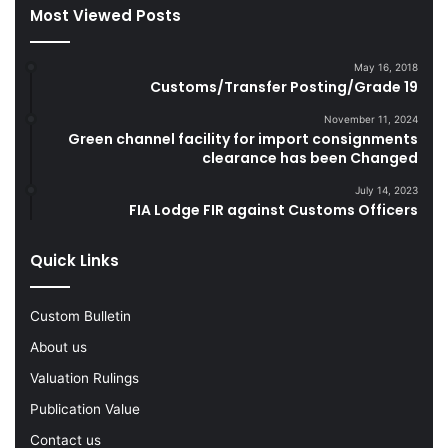
Most Viewed Posts
e
g
s
g
D
l
May 16, 2018
u
e
Customs/Transfer Posting/Grade 19
r
G
i
o
November 11, 2024
Green channel facility for import consignments
n
o
clearance has been Changed
g
d
F
s
July 14, 2023
Y
FIA Lodge FIR against Customs Officers
2
0
Quick Links
2
2
-
Custom Bulletin
2
About us
3
Valuation Rulings
Publication Value
Contact us