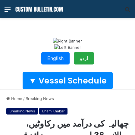
Menu
S
fo
اردو
English
Vessel Schedule ▼
Home
/
Breaking News
Breaking News
Eham Khabar
چھالیہ کی درآمد میں رکاوٹیں،