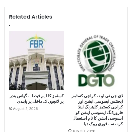
l
K
l
a
i
r
Related Articles
g
a
e
c
n
h
c
i
e
s
S
e
e
i
i
z
z
e
e
H
L
u
a
g
e
ڈی جی ٹی او نے کراچی کسٹمز
کسٹمز کا اہم فیصلہ، گھاس بندر
r
ایجنٹس ایسوسی ایشن اور
پر لانچوں کے داخلے پر پابندی
g
Q
کراچی کسٹمز کلیئرنگ اینڈ
e
u
August 2, 2026
فارورڈنگ ایسوسی ایشن کو
Q
a
ایسوسی ایشن کا نام استعمال
u
n
کرنے سے فوری روک دیا
a
t
July 30, 2026