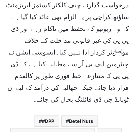
درخواست گذارنے چیف کلکٹر کسٹمز اپریزمنٹ
ساﺅتھ کراچی پر یہ الزام بھی عائد کیا گیا ہے
کہ وہ ریونیو کے تحفظ میں ناکام رہے اور ڈی
پی پی کی غیر قانونی مداخلت کے خلاف
مو¿ثر کردار ادا نہیں کیا۔ایسوسی ایشن نے
چیئرمین ایف بی آر سے مطالبہ کیا ہے کہ ڈی
پی پی کا متنازعہ خط فوری طور پر کالعدم
قرار دیا جائے جبکہ چھالیہ کی درآمد کے لیے ان
ٹوبانڈ جی ڈی فائلنگ بحال کی جائے۔
#DPP
Betel Nuts