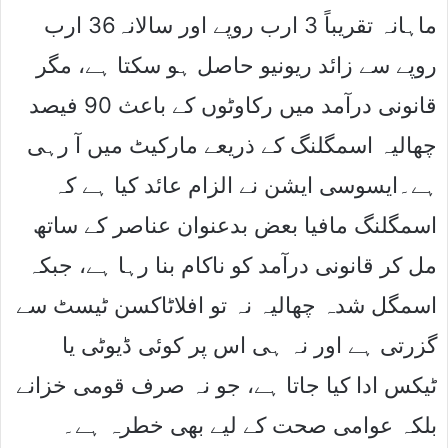
ماہانہ تقریباً 3 ارب روپے اور سالانہ36 ارب
روپے سے زائد ریونیو حاصل ہو سکتا ہے، مگر
قانونی درآمد میں رکاوٹوں کے باعث 90 فیصد
چھالیہ اسمگلنگ کے ذریعے مارکیٹ میں آ رہی
ہے۔ایسوسی ایشن نے الزام عائد کیا ہے کہ
اسمگلنگ مافیا بعض بدعنوان عناصر کے ساتھ
مل کر قانونی درآمد کو ناکام بنا رہا ہے، جبکہ
اسمگل شدہ چھالیہ نہ تو افلاٹاکسن ٹیسٹ سے
گزرتی ہے اور نہ ہی اس پر کوئی ڈیوٹی یا
ٹیکس ادا کیا جاتا ہے، جو نہ صرف قومی خزانے
بلکہ عوامی صحت کے لیے بھی خطرہ ہے۔