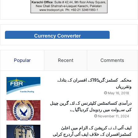
Currency Converter
Popular
Recent
Comments
محکمہ کسٹمز:گریڈ19کے افسران کے بتادلے
وتقرریاں
May 16, 2018
درآمدی کنسائمنٹس کلیئرنس کے لئے گرین چینل
کی سہولت میں ردوبدل کردیاگیاہے
November 11, 2024
ایف آئی اے نے کرپشن کے الزام میں اعلیٰ
کسٹمزافسران کے خلاف ایف آئی آردرج کرلی