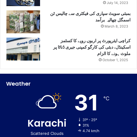
July 14, 2023
بمبئی سویٹ سپاری کی فیکٹری سے چالیس ٹن
اسمگل چھالیہ برآمد
March 8, 2023
کراچی ایئرپورٹ پر اربوں روپے کا کسٹمز
اسکینڈل، دبئی کی کارگو کمپنی جیری ڈناٹا پر
ملوث ہونے کا الزام
October 1, 2025
Weather
31
℃
Karachi
31º - 25º
31%
4.74 km/h
Scattered Clouds