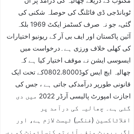
مکتوب کے ذریعے چھالیہ کی درآمد پر ان
ٹوبانڈجی ڈی فائلنگ کی حوصلہ شکنی کی
گئی، جو نہ صرف کسٹمز ایکٹ 1969 بلکہ
آئین پاکستان اور ایف بی آر کے ریونیو اختیارات
کی کھلی خلاف ورزی ہے۔درخواست میں
ایسوسی ایشن نے موقف اختیار کیا ہے کہ
چھالیہ ایچ ایس کوڈ0802.8000کے تحت ایک
قانونی طورپر درآمدکی جاتی ہے ، جس کی
اجازت امپورٹ پالیسی آرڈر 2022 میں دی
گئی ہے۔ چھالیہ کی درآمد پر
افلاٹاکسین (فنگس) ٹیسٹ لازم ہے، اور
اگر رپورٹ منفی آئے تو کنسائمنٹ کو ری