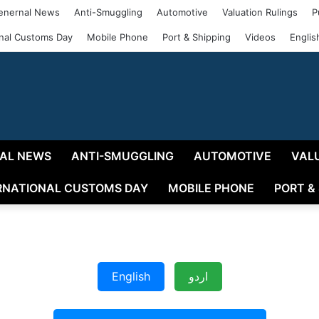
enernal News
Anti-Smuggling
Automotive
Valuation Rulings
P
onal Customs Day
Mobile Phone
Port & Shipping
Videos
Englis
AL NEWS
ANTI-SMUGGLING
AUTOMOTIVE
VAL
RNATIONAL CUSTOMS DAY
MOBILE PHONE
PORT &
English
اردو