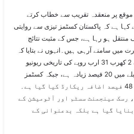
 موقع پر منعقدہ تقریب سے خطاب کرتے
 کہا ہے کہ پاکستان کسٹمز تیزی سے روایتی
نتقل ہو رہا ہے، جس کے مثبت نتائج
رت میں سامنے آرہی ہیں۔انہوں نے بتایا کہ
پاکستان کسٹمز نے رواں مالی سال کے دوران 2 کھرب 31 ارب روپے کی تاریخی ریونیو
وصولی کی ہے، جو گزشتہ مالی سال کے مقابلے میں 20 فیصد زیادہ ہے، جبکہ کسٹمز
ڈیوٹی اور ٹیکسوں کی مجموعی وصولی میں 48 فیصد اضافہ ریکارڈ کیا گیا ہے۔
، رسک مینجمنٹ سسٹم اور آٹومیشن کے
بنایا گیا ہے بلکہ بدعنوانی کے