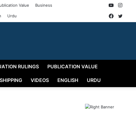
YouTube
Insta
ublication Value
Business
Faceboo
Twitt
h
Urdu
UATION RULINGS
PUBLICATION VALUE
 SHIPPING
VIDEOS
ENGLISH
URDU