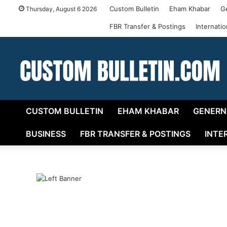
Custom Bulletin
Eham Khabar
G
Thursday, August 6 2026
FBR Transfer & Postings
Internati
CUSTOM BULLETIN
EHAM KHABAR
GENERN
BUSINESS
FBR TRANSFER & POSTINGS
INTE