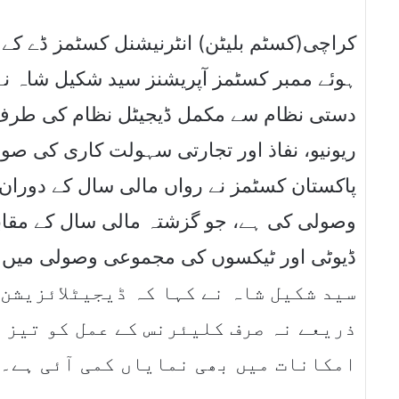
کراچی(کسٹم بلیٹن) انٹرنیشنل کسٹمز ڈے کے
ہوئے ممبر کسٹمز آپریشنز سید شکیل شاہ نے
دستی نظام سے مکمل ڈیجیٹل نظام کی طرف م
ریونیو، نفاذ اور تجارتی سہولت کاری کی صو
سید شکیل شاہ نے کہا کہ ڈیجیٹلائزیشن
ذریعے نہ صرف کلیئرنس کے عمل کو تیز 
امکانات میں بھی نمایاں کمی آئی ہے۔