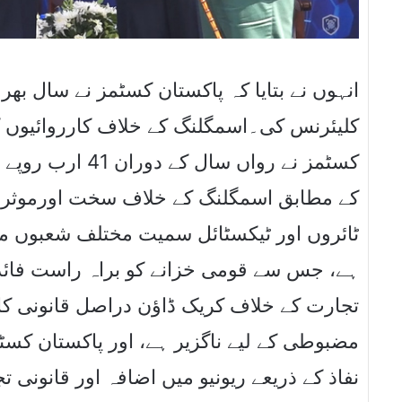
کلیئرنس کی۔اسمگلنگ کے خلاف کارروائیوں کا 
کسٹمز نے رواں س
کے مطابق اسمگلنگ کے خلاف سخت اورموثر ا،
ٹائروں اور ٹیکسٹائل سمیت مختلف شعبوں میں
ہے، جس سے قومی خزانے کو براہ راست فائدہ 
تجارت کے خلاف کریک ڈاﺅن دراصل قانونی ک
مضبوطی کے لیے ناگزیر ہے، اور پاکستان کسٹ
نفاذ کے ذریعے ریونیو میں اضافہ اور قانونی 