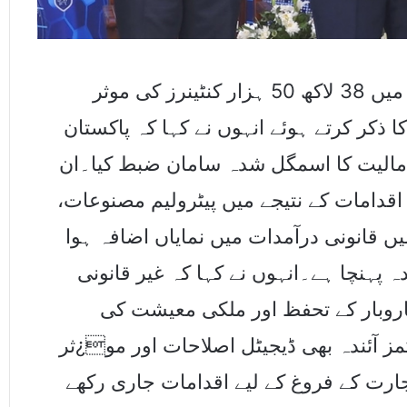
انہوں نے بتایا کہ پاکستان کسٹمز نے سال بھر میں 38 لاکھ 50 ہزار کنٹینرز کی موثر
ذکر کرتے ہوئے انہوں نے کہا کہ پاکستان
ال کے دوران 41 ارب روپے مالیت کا اسمگل شدہ سامان ضبط کیا۔ان
قدامات کے نتیجے میں پیٹرولیم مصنوعات
 قانونی درآمدات میں نمایاں اضافہ ہوا
پہنچا ہے۔انہوں نے کہا کہ غیر قانونی
اروبار کے تحفظ اور ملکی معیشت کی
مز آئندہ بھی ڈیجیٹل اصلاحات اور مو¿ثر
تجارت کے فروغ کے لیے اقدامات جاری رکھے