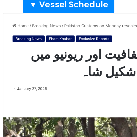
Vessel Schedule ▼
Home
/
Breaking News
/
Pakistan Customs on Monday revealed a
Breaking News
Eham Khabar
Exclusive Reports
فیت اور ریونیو میں
 شکیل شاہ
January 27, 2026