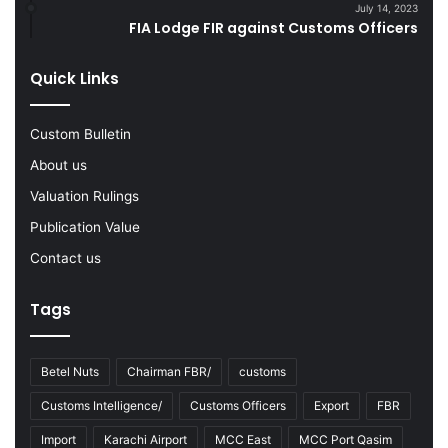
July 14, 2023
r
FIA Lodge FIR against Customs Officers
i
n
g
Quick Links
F
Y
Custom Bulletin
2
0
About us
2
Valuation Rulings
2
-
Publication Value
2
Contact us
3
Tags
Betel Nuts
Chairman FBR/
customs
Customs Intelligence/
Customs Officers
Export
FBR
Import
Karachi Airport
MCC East
MCC Port Qasim