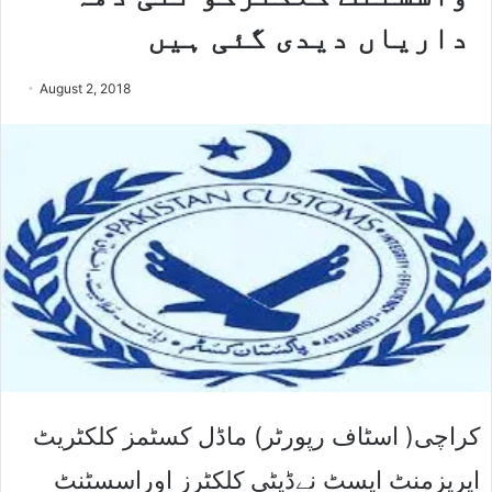
داریاں دیدی گئی ہیں
August 2, 2018
کراچی( اسٹاف رپورٹر) ماڈل کسٹمز کلکٹریٹ
اپریزمنٹ ایسٹ نےڈپٹی کلکٹرز اوراسسٹنٹ