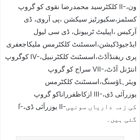
کلکٹرسید محمدرضا نقوی کو گروپ II-،ون
کسٹمز،سکیورٹیز سیکشن ،پی آروی، ڈی
آرکیس ،اپیلیٹ ٹربیونل، ڈی سی لیول
ایڈجیوڈکیشن،اسسٹنٹ کلکٹرمس ملیکاجعفری
کوگروپ IV-،پری ریفنڈآڈٹ،اسسٹنٹ کلکٹرنبیل
سراج کو گروپ VII-انتڑنل آڈٹ،
ویئرہاﺅسنگ،اسسٹنٹ کلکٹرمس
ازکاظفرراناکو گروپ III-،یوزرآئی ڈی
ٰI-،یوزرآئی ڈی II-کی زمہ داریاں سونپی
گئی ہیں۔