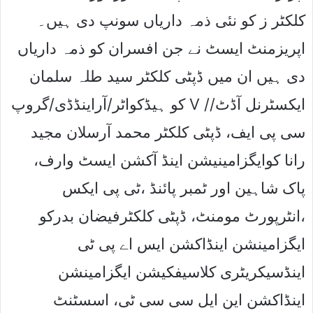
کلکٹر ز کو نئی ذمہ داریاں سونپ دی ہیں۔
اپریزمنٹ ایسٹ نے جن افسران کو ذمہ داریاں
دی ہیں ان میں ڈپٹی کلکٹر سید طلہ سلمان
کو ہیڈکواٹر/آراینڈڈی/گروپ V /ایکسٹرنل آڈٹ/
سی پی ایف، ڈپٹی کلکٹر محمد آرسلان مجید
رانا کوایگزامینیشن اینڈ آکشن ایسٹ وارف،
پاک شاہین اور ٹمبر پائنڈ ،ٹی پی ایکس
،انٹرپورٹ مومنٹ، ڈپٹی کلکٹرفیضان بدرکو
ایگزامینشن اینڈاکشن ایس اے پی ٹی
اینڈسیکریٹری کلاسیفکیشن ایگزامینشن
اینڈاکشن این ایل سی سی ٹی، اسسٹنٹ