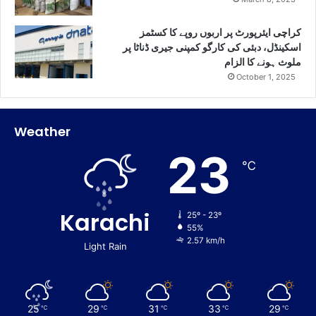
کراچی ایئرپورٹ پر اربوں روپے کا کسٹمز
اسکینڈل، دبئی کی کارگو کمپنی جیری ڈناٹا پر
ملوث ہونے کا الزام
October 1, 2025
Weather
23
℃
Karachi
25º - 23º
55%
2.57 km/h
Light Rain
25
29
31
33
29
℃
℃
℃
℃
℃