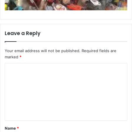
Leave a Reply
Your email address will not be published.
Required fields are
marked
*
C
o
m
m
e
n
t
Name
*
*