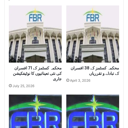
e
n
c
e
S
e
i
z
e
L
a
r
محکمہ کسٹمز کے 71 افسران
محکمہ کسٹمز کے 38 افسران
کے تبادلے و تقرریاں
کی نئی تعیناتیوں کا نوٹیفکیشن
g
جاری
e
April 3, 2026
Q
July 25, 2026
u
a
n
t
i
t
y