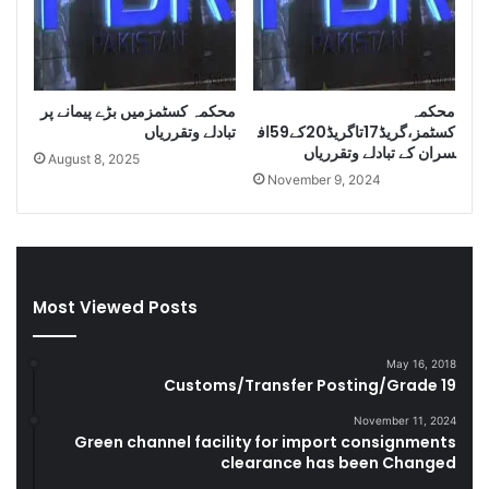
o
f
S
m
محکمہ
محکمہ کسٹمزمیں بڑے پیمانے پر
u
کسٹمز،گریڈ17تاگریڈ20کے59اف
تبادلے وتقرریاں
g
سران کے تبادلے وتقرریاں
g
August 8, 2025
November 9, 2024
l
e
C
i
g
a
Most Viewed Posts
r
e
t
May 16, 2018
Customs/Transfer Posting/Grade 19
t
e
November 11, 2024
s
Green channel facility for import consignments
D
clearance has been Changed
u