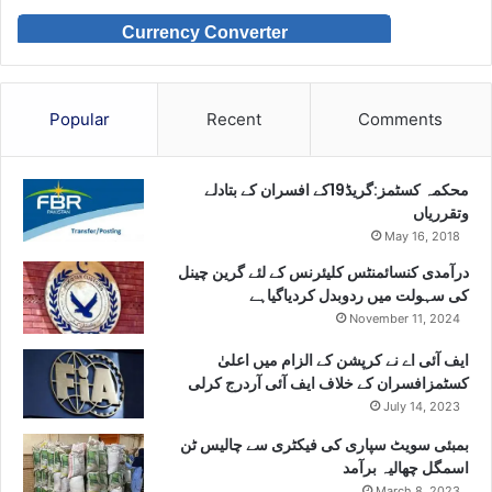
Currency Converter
Popular
Recent
Comments
محکمہ کسٹمز:گریڈ19کے افسران کے بتادلے
وتقرریاں
May 16, 2018
درآمدی کنسائمنٹس کلیئرنس کے لئے گرین چینل
کی سہولت میں ردوبدل کردیاگیاہے
November 11, 2024
ایف آئی اے نے کرپشن کے الزام میں اعلیٰ
کسٹمزافسران کے خلاف ایف آئی آردرج کرلی
July 14, 2023
بمبئی سویٹ سپاری کی فیکٹری سے چالیس ٹن
اسمگل چھالیہ برآمد
March 8, 2023