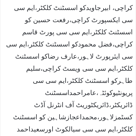
کراچی، ابیرجاویدکو اسسٹنٹ کلکٹر،ایم سی
سی ایکسپورٹ کراچی،رفعت حسین کو
اسسٹنٹ کلکٹر،ایم سی سی پورٹ قاسم
کراچی،فضل محمودکو اسسٹنٹ کلکٹر،ایم سی
سی ایئرپورٹ لاہور،عارف رضاکو اسسٹنٹ
کلکٹر،ایم سی سی ویسٹ کراچی،سلیم
طاہرکو اسسٹنٹ کلکٹر،ایم سی سی
پریونٹیوکوئٹہ،عامراحمداسسٹنٹ
ڈائریکٹر،ڈائریکٹوریٹ آف انٹرنل آڈٹ
کسٹمزلاہور،محمداعجازشاہین کو اسسٹنٹ
کلکٹر،ایم سی سی سیالکوٹ اورسعیداحمد