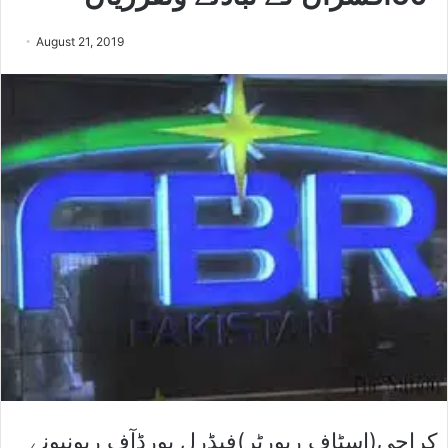
August 21, 2019
کراچی(اسٹاف رپورٹر)فیڈرل بورڈآف ریونیونے