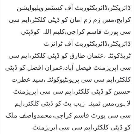
ڈائریکٹر،ڈائریکٹوریٹ آف کسٹمزویلیوایشن
کرایچ،مس زم زم امان کو ڈپٹی کلکٹر،ایم سی
سی پورٹ قاسم کراچی،کلیم اللہ کوڈپٹی
ڈائریکٹر،ڈائریکٹوریٹ آف ٹرانزٹ
ٹریڈکوئٹہ،عثمان طارق کو ڈپٹی کلکٹر،ایم سی
سی اپریزمنٹ فیصل آباد،عمران افضل کو ڈپٹی
کلکٹر،ایم سی سی پریونٹیوکوئٹہ،سید عطرت
حسین کو ڈپٹی کلکٹر،ایم سی سی اپریزمنٹ
لاہور،مس ثمینہ زیب بٹ کو ڈپٹی کلکٹر،ایم
سی سی پورٹ قاسم کراچی،محمدواصف ملک
کو ڈپٹی کلکٹر،ایم سی سی اپریزمنٹ