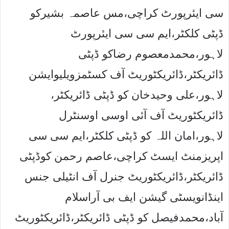
سی ایئرپورٹ کراچی،مس عاصمہ بشیرکو
ڈپٹی کلکٹر،ایم سی سی ایئرپورٹ
لاہور،محمدمعصوم رضاکو ڈپٹی
ڈائریکٹر،ڈائریکٹوریٹ آف کسٹمزویلیوایشن
لاہور،علی وحیدخان کو ڈپٹی ڈائریکٹر،
ڈائریکٹوریٹ آف آئی اوسی اوسنٹرل
لاہور،امان اللہ کو ڈپٹی کلکٹر،ایم سی سی
اپریزمنٹ ایسٹ کراچی،عاصم رحمن کوڈپٹی
ڈائریکٹر،ڈائریکٹوریٹ جنرل آف انٹیلی جنس
اینڈانویسٹی گیشن ایف بی آراسلام
آباد،محمدفیصل کو ڈپٹی ڈائریکٹر،ڈائریکٹوریٹ