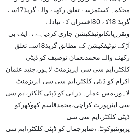
محکمہ کسٹمزسے تعلق رکھنے والے گریڈ17سے
گریڈ 18کے 80افسران کے تبادلے
وتقرریاںکانوٹیفکیشن جاری کردیاہے ،۔ایف بی
آڑکے نوٹیفکیشن کے مطابق گریڈ18سے تعلق
رکھنے والے محمدنعمان توصیف کو ڈپٹی
کلکٹر،ایم سی سی اپریزمنٹ لاہور،جنید عثمان
اکرام کو ڈپٹی کلکٹر،ایم سی سی اپریزمنٹ
لاہور،مس عمارہ درانی کو ڈپٹی کلکٹر،ایم سی
سی ایئرپورٹ کراچی،محمدقاسم کھوکھرکو
ڈپٹی کلکٹر،ایم سی سی
پریونٹیوکوئٹہ،صابرجمال کو ڈپٹی کلکٹر،ایم سی