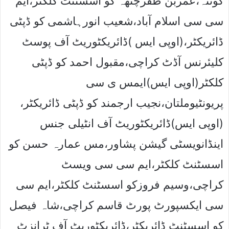
کوئٹہ،عمربن ظفرچٹھہ کو اسسٹنٹ کلکٹر،ایم
سی سی اسلام آباد،شعیب انورہاشمی کو ڈپٹی
ڈائریکٹر،(اوپی ایس )ڈائریکٹوریٹ آف پوسٹ
کلیئرنس آڈٹ کراچی،مقبول احمد کو ڈپٹی
کلکٹر(اوپی ایس)ایمس ی سی
پریونٹیوملتان،نجیب ارجمند کو ڈپٹی ڈائریکٹر،
(اوپی ایس)ڈائریکٹوریٹ آف انٹیلی جنس
اینڈانویسٹی گیشن پشاور،مس عمارہ حسن کو
اسسٹنٹ کلکٹر،ایم سی سی ویسٹ
کراچی،وسیم فروزکو اسسٹنٹ کلکٹر،ایم سی
سی ایکسپورٹ پورٹ قاسم کراچی،شاہ فیصل
کو اسسٹنٹ ڈائریکٹر،ڈائریکٹوریٹ آف ٹرانزٹ