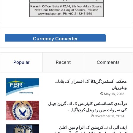
Currency Converter
Popular
Recent
Comments
محکمہ کسٹمز:گریڈ19کے افسران کے بتادلے
وتقرریاں
May 16, 2018
درآمدی کنسائمنٹس کلیئرنس کے لئے گرین چینل
کی سہولت میں ردوبدل کردیاگیاہے
November 11, 2024
ایف آئی اے نے کرپشن کے الزام میں اعلیٰ