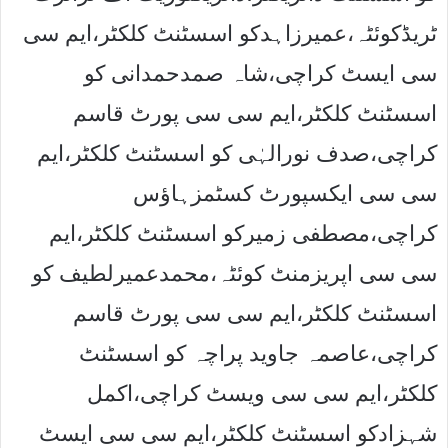
ٹریڈکوئٹہ،عمیرزاہدکو اسسٹنٹ کلکٹر،ایم سی
سی ایسٹ کراچی،شاہ صمدحمدانی کو
اسسٹنٹ کلکٹر،ایم سی سی پورٹ قاسم
کراچی،صدف نورالہٰی کو اسسٹنٹ کلکٹر،ایم
سی سی ایکسپورٹ کسٹمزہاﺅس
کراچی،مصطفی زمیرکو اسسٹنٹ کلکٹر،ایم
سی سی اپریزمنٹ کوئٹہ،محمدعمیرلطیف کو
اسسٹنٹ کلکٹر،ایم سی سی پورٹ قاسم
کراچی،عاصمہ جاوید پراچہ کو اسسٹنٹ
کلکٹر،ایم سی سی ویسٹ کراچی،اکمل
شہزادکو اسسٹنٹ کلکٹر،ایم سی سی ایسٹ