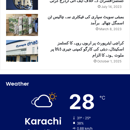
کسٹمزافسران کے خلاف ایف آئی آردرج کرلی
July 14, 2023
بمبئی سویٹ سپاری کی فیکٹری سے چالیس ٹن
اسمگل چھالیہ برآمد
March 8, 2023
کراچی ایئرپورٹ پر اربوں روپے کا کسٹمز
اسکینڈل، دبئی کی کارگو کمپنی جیری ڈناٹا پر
ملوث ہونے کا الزام
October 1, 2025
Weather
28
℃
Karachi
31º - 25º
38%
0.88 km/h