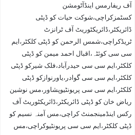
آف ریفارمس اینڈآٹومشن
کسٹمزکراچی،شوکت حیات کو ڈپٹی
ڈائریکٹر،ڈائریکٹوریٹ آف ٹرانزٹ
ٹریڈکراچی،شمس الرحمن کو ڈپٹی کلکٹر،ایم
سی سی کوئٹہ،اقبال احمد میمن کو ڈپٹی
کلکٹر،ایم سی سی حیدرآباد،فلک شیرکو ڈپٹی
کلکٹر،ایم سی سی گوادر،یاورنوازکو ڈپٹی
کلکٹر،ایم سی سی پریونٹیوپشاور،مس نوشین
ریاض خان کو ڈپٹی ڈائریکٹر،ڈائریکٹوریٹ آف
رکس اینڈمینجمنٹ کراچی،مس آمنہ نسیم کو
ڈپٹی کلکٹر،ایم سی سی پریونٹیوکراچی،مس