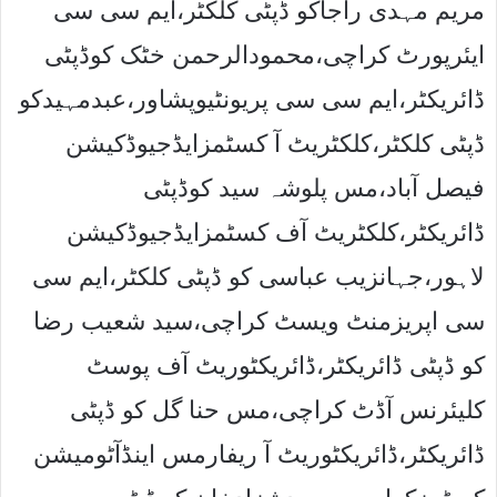
مریم مہدی راجاکو ڈپٹی کلکٹر،ایم سی سی
ایئرپورٹ کراچی،محمودالرحمن خٹک کوڈپٹی
ڈائریکٹر،ایم سی سی پریونٹیوپشاور،عبدمہیدکو
ڈپٹی کلکٹر،کلکٹریٹ آ کسٹمزایڈجیوڈکیشن
فیصل آباد،مس پلوشہ سید کوڈپٹی
ڈائریکٹر،کلکٹریٹ آف کسٹمزایڈجیوڈکیشن
لاہور،جہانزیب عباسی کو ڈپٹی کلکٹر،ایم سی
سی اپریزمنٹ ویسٹ کراچی،سید شعیب رضا
کو ڈپٹی ڈائریکٹر،ڈائریکٹوریٹ آف پوسٹ
کلیئرنس آڈٹ کراچی،مس حنا گل کو ڈپٹی
ڈائریکٹر،ڈائریکٹوریٹ آ ریفارمس اینڈآٹومیشن