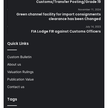
Customs/Transfer Posting/Grade 19
t
u
e
g
November 11, 2024
s
g
Green channel facility for import consignments
D
l
clearance has been Changed
u
e
July 14, 2023
r
G
FIA Lodge FIR against Customs Officers
i
o
n
o
g
d
Quick Links
F
s
Y
Custom Bulletin
2
0
About us
2
Valuation Rulings
2
-
Publication Value
2
Contact us
3
Tags