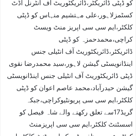
کو ڈپٹی ڈائریکٹر،ڈائریکٹوریٹ آف انٹرنل آڈٹ
کسٹمزلاہور،علی مہتشیم منہاس کو ڈپٹی
کلکٹر،ایم سی سی اپریز منٹ ویسٹ
کراچی،محمدحمزہ کو ڈپٹی
ڈائریکٹر،ڈائریکٹوریٹ آف انٹیلی جنس
اینڈانویسٹی گیشن لاہور،سید محمدرضا نقوی
ڈپٹی ڈائریکٹوریٹ آف انٹیلی جنس اینڈانویسٹی
گیشن حیدرآباد،محمد عاصم اعوان کو ڈپٹی
کلکٹر،ایم سی سی پریونٹیوکراچی،جبکہ
گریڈ17سے تعلق رکھنے والے شاہ فیصل کو
اسسٹنٹ کلکٹر،ایم سی سی اپریزمنٹ