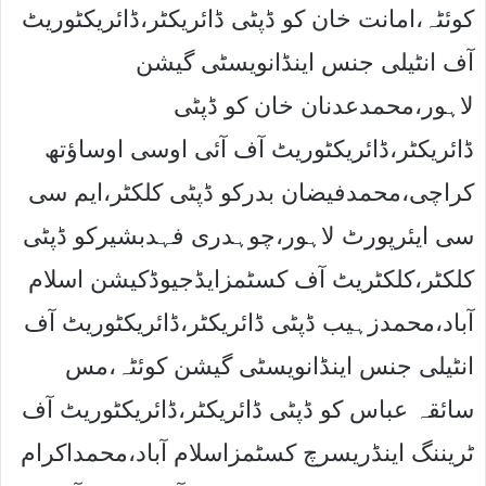
کوئٹہ،امانت خان کو ڈپٹی ڈائریکٹر،ڈائریکٹوریٹ
آف انٹیلی جنس اینڈانویسٹی گیشن
لاہور،محمدعدنان خان کو ڈپٹی
ڈائریکٹر،ڈائریکٹوریٹ آف آئی اوسی اوساﺅتھ
کراچی،محمدفیضان بدرکو ڈپٹی کلکٹر،ایم سی
سی ایئرپورٹ لاہور،چوہدری فہدبشیرکو ڈپٹی
کلکٹر،کلکٹریٹ آف کسٹمزایڈجیوڈکیشن اسلام
آباد،محمدزہیب ڈپٹی ڈائریکٹر،ڈائریکٹوریٹ آف
انٹیلی جنس اینڈانویسٹی گیشن کوئٹہ،مس
سائقہ عباس کو ڈپٹی ڈائریکٹر،ڈائریکٹوریٹ آف
ٹریننگ اینڈریسرچ کسٹمزاسلام آباد،محمداکرام