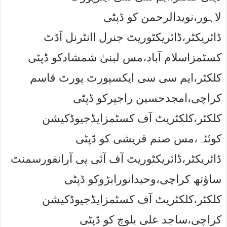
لاہور،نویدالرحمن کو ڈپٹی
ڈائریکٹر،ڈائریکٹوریٹ جنرل اانٹرنل آڈٹ
کسٹمزاسلام آباد،مس لبنیٰ شمشادکو ڈپٹی
کلکٹر،ایم سی سی ایکسپورٹ پورٹ قاسم
کراچی،امجدحسین راجپرکو ڈپٹی
کلکٹر،کلکٹریٹ آف کسٹمزایڈجیوڈکیشن
کوئٹہ،مس صنم قریشی کو ڈپٹی
ڈائریکٹر،ڈائریکٹوریٹ آف آئی پی آرانفورسمنٹ
ساﺅتھ کراچی،وحیدانورابڑوکو ڈپٹی
کلکٹر،کلکٹریٹ آف کسٹمزایڈجیوڈکیشن
کراچی،ساجد علی بلوچ کو ڈپٹی